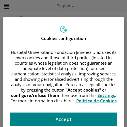
Jump to content
Active
English
Language
Jump
to
content
Cookies configuration
Search
Hospital Universitario Fundación Jiménez Díaz uses its
Language
own cookies and those of third parties (located in
selector
countries whose legislation does not guarantee an
Home
/
PATIENT AREA
adequate level of data protection) for user
/
UNDERSTANDING CANCER
authentication, statistical analysis, improving services
/
PATIENT INFORMATION AND SUPPORT
and showing personalised advertising through the
analysis of your navigation. You can accept all cookies
/
FUNCTIONAL AREAS
by pressing the button "
Accept cookies
" or
/
HEAD AND NECK CANCER
configure/refuse them
their use from this
Settings
.
For more information click here:
Política de Cookies
/
CABEZA Y CUELLO
/
CÁNCER DE CABEZA Y CUELLO
/
TIPOS DE CÁNCER DE CABEZA Y CUELLO
Accept