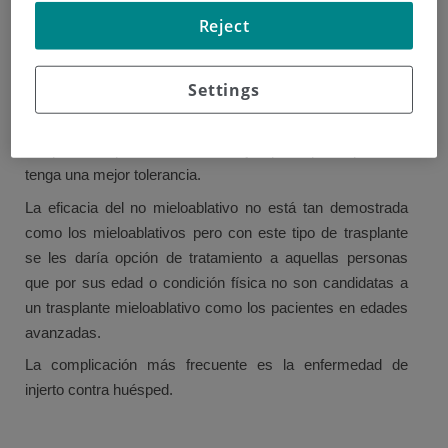
/
TRASPLANTE NO MIELOABLATIVO
Reject
Trasplante no mieloablativo
Settings
Es un tipo de trasplante que se lleva desarrollando en los
últimos años y consiste en la administración de regímenes
de quimioterapia a dosis más bajas para que el paciente
tenga una mejor tolerancia.
La eficacia del no mieloablativo no está tan demostrada
como los mieloablativos pero con este tipo de trasplante
se les daría opción de tratamiento a aquellas personas
que por sus edad o condición física no son candidatas a
un trasplante mieloablativo como los pacientes en edades
avanzadas.
La complicación más frecuente es la enfermedad de
injerto contra huésped.