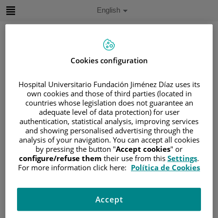
Jump to content
Active
English
Language
Jump
to
content
Cookies configuration
Search
Hospital Universitario Fundación Jiménez Díaz uses its
own cookies and those of third parties (located in
Language
countries whose legislation does not guarantee an
selector
Home
/
PATIENT AREA
adequate level of data protection) for user
authentication, statistical analysis, improving services
/
UNDERSTANDING CANCER
and showing personalised advertising through the
/
PATIENT INFORMATION AND SUPPORT
analysis of your navigation. You can accept all cookies
/
FUNCTIONAL AREAS
by pressing the button "
Accept cookies
" or
configure/refuse them
their use from this
Settings
.
/
HEMATOLOGIC MALIGNANCIES
For more information click here:
Política de Cookies
/
LEUKEMIA
/
ACUTE MYELOID LEUKEMIA
/
TRATAMIENTO DE LA LAM
Accept
/
TRASPLANTE DE PROGENITORES
HEMATOPOYÉTICOS