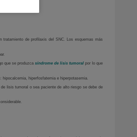
os va a tener.
un tratamiento de profilaxis del SNC. Los esquemas más
ar.
esgo que se produzca
síndrome de lisis tumoral
por lo que
n: hipocalcemia, hiperfosfatemia e hiperpotasemia.
 de lisis tumoral o sea paciente de alto riesgo se debe de
onsiderable.