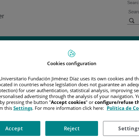
Searc
s
Facilities and
Research and
Technology
Teaching
Cookies configuration
CER
/
PATIENT INFORMATION AND SUPPORT
/
FUNCTIONAL A
Universitario Fundación Jiménez Díaz uses its own cookies and th
/
B-CELL NEOPLASMS
/
BURKITT LYMPHOMA (BL)
/
TRATAMI
located in countries whose legislation does not guarantee an adequ
tection) for user authentication, statistical analysis, improving s
rsonalised advertising through the analysis of your navigation. Y
 by pressing the button "
Accept cookies
" or
configure/refuse 
estruir el cáncer. Estos fármacos no solo alteran la forma en la qu
m this
Settings
. For more information click here:
Política de C
e una sesión de tratamiento. Después de cada sesión por lo gener
Accept
Reject
Setting
 secundarios.