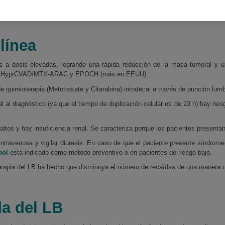
 ciclo de tratamiento. Su especialista será quien decida cuantos cicl
línea
os a dosis elevadas, logrando una rápida reducción de la masa tumoral y 
a), HyprCVAD/MTX-ARAC y EPOCH (más en EEUU).
e quimioterapia (Metotrexate y Citarabina) intratecal a través de punción lumb
ral al diagnóstico (ya que el tiempo de duplicación celular es de 23 h) hay ri
ltos y hay insuficiencia renal. Se caracteriza porque los pacientes presenta
a intravenosa y vigilar diuresis. En caso de que el paciente presente síndrome
nol
está indicado como método preventivo o en pacientes de riesgo bajo.
rapia del LB ha hecho que disminuya el número de recaídas de una manera c
da del LB