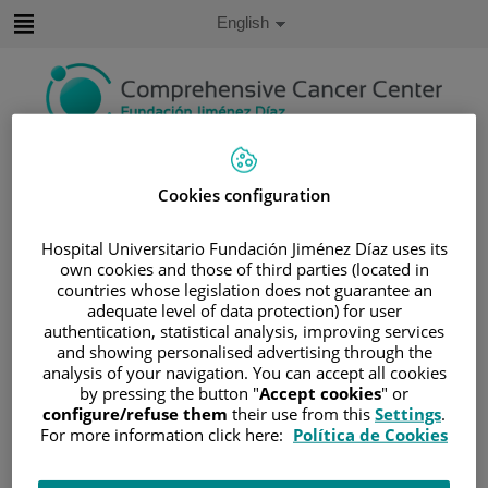
Jump to content
Active
English
Language
Jump
to
content
Search
Cookies configuration
Language
selector
Home
/
PATIENT AREA
Hospital Universitario Fundación Jiménez Díaz uses its
own cookies and those of third parties (located in
/
UNDERSTANDING CANCER
countries whose legislation does not guarantee an
/
PATIENT INFORMATION AND SUPPORT
adequate level of data protection) for user
authentication, statistical analysis, improving services
/
FUNCTIONAL AREAS
and showing personalised advertising through the
/
HEMATOLOGIC MALIGNANCIES
analysis of your navigation. You can accept all cookies
/
LYMPHOMAS
by pressing the button "
Accept cookies
" or
configure/refuse them
their use from this
Settings
.
/
NON-HODGKIN LYMPHOMA (NHL)
For more information click here:
Política de Cookies
/
B-CELL NEOPLASMS
/
MANTLE-CELL LYMPHOMA (MCL)