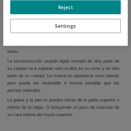
Reject
Los pechos pueden reconstruirse utilizando la grasa y la
piel tomada de la nalga o muslos. Estas operaciones
pueden ser adecuadas si quiere la reconstrucción
Settings
mamaria con su propio tejido, pero es muy escaso, o
tienen cicatrices en su estómago de una cirugía anterior.
Son operaciones complejas y duran alrededor de 6-8
horas.
La reconstrucción usando tejido tomado de otra parte de
su cuerpo va a suponer una cicatriz en su seno y en otra
parte de su cuerpo. La mama en apariencia será natural,
pero puede ser insensible o menos sensible que los
pechos naturales.
La grasa y la piel se pueden tomar de la parte superior o
inferior de la nalga. O incluyendo un poco de músculo de
su cara interna del muslo superior.