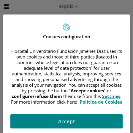
Saltar al contenido
Idioma
Español
Activo
Saltar
al
contenido
Cookies configuration
Buscar
Hospital Universitario Fundación Jiménez Díaz uses its
own cookies and those of third parties (located in
Selector
countries whose legislation does not guarantee an
de
Inicio
/
ÁREA DEL PACIENTE
adequate level of data protection) for user
idioma
authentication, statistical analysis, improving services
/
SOBRE EL CÁNCER
and showing personalised advertising through the
/
INFORMACIÓN Y SOPORTE AL PACIENTE
analysis of your navigation. You can accept all cookies
by pressing the button "
Accept cookies
" or
/
INFORMACIÓN GENERAL
/
TRATAMIENTO
configure/refuse them
their use from this
Settings
.
/
CIRUGÍA
For more information click here:
Política de Cookies
/
TIPOS DE RECONSTRUCCIÓN MAMARIA
/
CON TEJIDO DEL MUSLO O NALGA
Accept
Con tejido del muslo o nalga