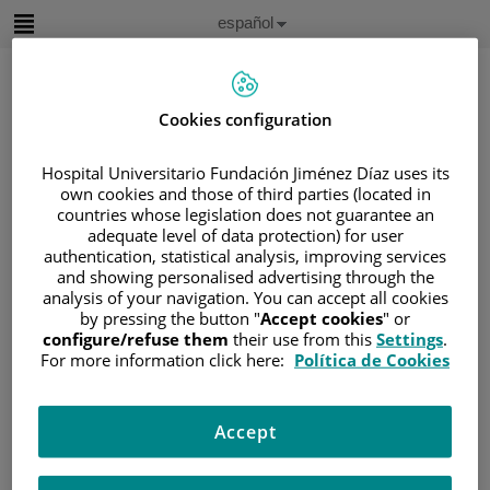
Saltar al contenido
Idioma
Español
Activo
Saltar
al
contenido
Cookies configuration
Buscar
Hospital Universitario Fundación Jiménez Díaz uses its
own cookies and those of third parties (located in
countries whose legislation does not guarantee an
Selector
adequate level of data protection) for user
de
Inicio
/
ÁREA DEL PACIENTE
idioma
authentication, statistical analysis, improving services
/
SOBRE EL CÁNCER
and showing personalised advertising through the
analysis of your navigation. You can accept all cookies
/
INFORMACIÓN Y SOPORTE AL PACIENTE
by pressing the button "
Accept cookies
" or
/
TIPOS DE CÁNCER
configure/refuse them
their use from this
Settings
.
For more information click here:
Política de Cookies
/
ÁREA DE CÁNCER DE LA ADOLESCENCIA
/
GLIOMAS EN LA ADOLESCENCIA
/
GLIOMAS
Accept
/
CAUSAS DE LOS TUMORES CEREBRALES
INFANTILES