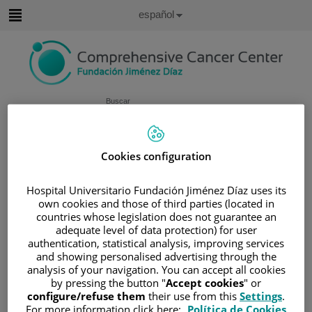
Saltar al contenido
Idioma
Español
Activo
Saltar
al
contenido
Buscar
Selector
de
Cookies configuration
Inicio
/
ÁREA DEL PACIENTE
idioma
/
SOBRE EL CÁNCER
Hospital Universitario Fundación Jiménez Díaz uses its
/
INFORMACIÓN Y SOPORTE AL PACIENTE
own cookies and those of third parties (located in
/
TIPOS DE CÁNCER
countries whose legislation does not guarantee an
adequate level of data protection) for user
/
ÁREA DE CÁNCER DE LA ADOLESCENCIA
authentication, statistical analysis, improving services
/
GLIOMAS EN LA ADOLESCENCIA
and showing personalised advertising through the
/
TRATAMIENTO
/
EFECTOS SECUNDARIOS
analysis of your navigation. You can accept all cookies
by pressing the button "
Accept cookies
" or
Efectos secundarios
configure/refuse them
their use from this
Settings
.
For more information click here:
Política de Cookies