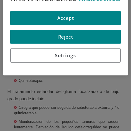
TRATAMIENTO PARA EL GLIOMA RECIÉN
DIAGNOSTICADO
Accept
El glioma infantil de tronco encefálico recién diagnosticado
es un tumor para el cual se ha dado ningún tratamiento. El
Reject
niño puede haber recibido medicamentos o tratamiento
para aliviar los síntomas causados ​​por el tumor.
Settings
El tratamiento estándar del glioma pontino intrínseco
difuso (DIPG) puede incluir:
Terapia de radiación.
Quimioterapia.
El tratamiento estándar del glioma focalizado o de bajo
grado puede incluir:
Cirugía que puede ser seguida de radioterapia externa y / o
quimioterapia.
Monitorización de los pequeños tumores que crecen
lentamente. Derivación del líquido cefalorraquídeo se puede