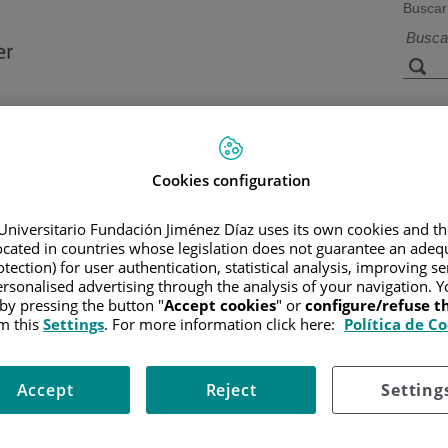
Buscar
a de
Instalaciones y
Investigación 
ios
tecnología
docencia
Cookies configuration
Universitario Fundación Jiménez Díaz uses its own cookies and th
R
/
INFORMACIÓN Y SOPORTE AL PACIENTE
/
TIPOS DE CÁN
located in countries whose legislation does not guarantee an adequ
ICO Y ESTADIFICACIÓN DEL RABDOMIOSARCOMA
tection) for user authentication, statistical analysis, improving s
n del Rabdomiosarcoma
rsonalised advertising through the analysis of your navigation. Y
 by pressing the button "
Accept cookies
" or
configure/refuse 
m this
Settings
. For more information click here:
Política de C
osticar un rabdomiosarcoma. Puede ser necesaria una pequeña opera
Accept
Reject
Setting
eneralmente bajo anestesia general.
 del tumor y para averiguar si se ha propagado a cualquier otra part