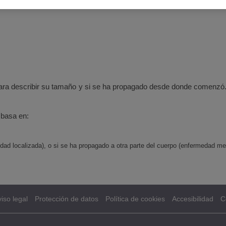
s
para describir su tamaño y si se ha propagado desde donde comenzó.
 basa en:
dad localizada), o si se ha propagado a otra parte del cuerpo (enfermedad me
iso legal
Protección de datos
Política de cookies
Accesibilidad
C