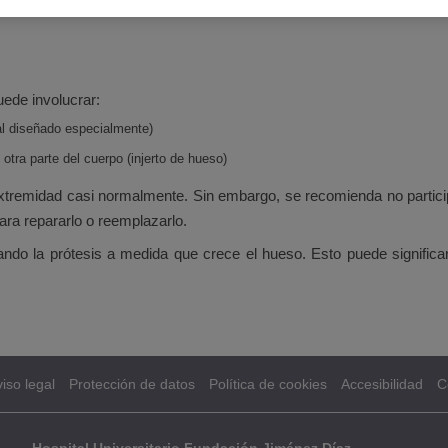
nte se desarrolle. Las prótesis pueden funcionar muy bien y pueden 
uede involucrar:
al diseñado especialmente)
ra parte del cuerpo (injerto de hueso)
la extremidad casi normalmente. Sin embargo, se recomienda no partic
para repararlo o reemplazarlo.
gando la prótesis a medida que crece el hueso. Esto puede significa
iso legal
Protección de datos
Política de cookies
Accesibilidad
C