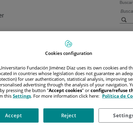
Buscar
a de
Instalaciones y
Investigación 
ios
tecnología
docencia
Cookies configuration
Universitario Fundación Jiménez Díaz uses its own cookies and th
R
/
INFORMACIÓN Y SOPORTE AL PACIENTE
/
TIPOS DE CÁN
located in countries whose legislation does not guarantee an adequ
NTO
/
CIRUGÍA
tection) for user authentication, statistical analysis, improving s
rsonalised advertising through the analysis of your navigation. Y
 by pressing the button "
Accept cookies
" or
configure/refuse 
m this
Settings
. For more information click here:
Política de C
r la parte dañada por el tumor sin causar mucho daño. Sin embargo, 
irpar todo el miembro (amputación) o la parte del hueso afectado (ci
Accept
Reject
Setting
itable, si el cáncer ha afectado a los vasos sanguíneos y nervios 