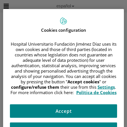
Saltar al contenido
Idioma
Español
Activo
Saltar
al
contenido
Cookies configuration
Buscar
Hospital Universitario Fundación Jiménez Díaz uses its
own cookies and those of third parties (located in
countries whose legislation does not guarantee an
Selector
adequate level of data protection) for user
de
Inicio
/
ÁREA DEL PACIENTE
idioma
authentication, statistical analysis, improving services
and showing personalised advertising through the
/
SOBRE EL CÁNCER
analysis of your navigation. You can accept all cookies
/
INFORMACIÓN Y SOPORTE AL PACIENTE
by pressing the button "
Accept cookies
" or
/
TIPOS DE CÁNCER
configure/refuse them
their use from this
Settings
.
For more information click here:
Política de Cookies
/
ÁREA DE CÁNCER ENDOCRINO
/
CARCINOMA EN LA CORTEZA
SUPRARRENALES
Accept
/
CAUSAS Y FACTORES DE RIESGO
Causas y factores de riesgo