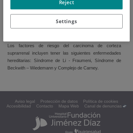
Reject
Las causas del carcinoma en la corteza suprarrenal se
Settings
desconocen pero existen factores de aumentan la
posibilidad de desarrollarlo. Tener un factor de riesgo no
necesariamente significa que lo desarrollará.
Los factores de riesgo del carcinoma de corteza
suprarrenal incluyen tener las siguientes enfermedades
hereditarias: Síndrome de Li - Fraumeni, Síndrome de
Beckwith – Wiedemann y Complejo de Carney.
Aviso legal
Protección de datos
Política de cookies
Accesibilidad
Contacto
Mapa Web
Canal de denuncias