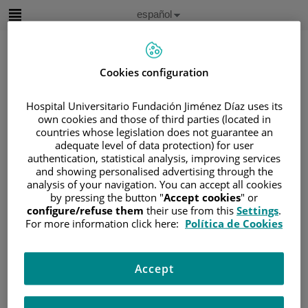
Saltar al contenido
Idioma
Español
Activo
Saltar
al
contenido
Cookies configuration
Buscar
Hospital Universitario Fundación Jiménez Díaz uses its
own cookies and those of third parties (located in
countries whose legislation does not guarantee an
Selector
adequate level of data protection) for user
de
Inicio
/
ÁREA DEL PACIENTE
authentication, statistical analysis, improving services
idioma
and showing personalised advertising through the
/
SOBRE EL CÁNCER
analysis of your navigation. You can accept all cookies
/
INFORMACIÓN Y SOPORTE AL PACIENTE
by pressing the button "
Accept cookies
" or
/
TIPOS DE CÁNCER
configure/refuse them
their use from this
Settings
.
For more information click here:
Política de Cookies
/
ÁREA DE CÁNCER ENDOCRINO
/
CARCINOMA EN LA CORTEZA
SUPRARRENALES
Accept
/
DIAGNÓSTICO DEL CARCINOMA DE LA
CORTEZA SUPRARRENAL