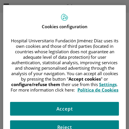
Saltar al contenido
Idioma
Español
Activo
Saltar
al
contenido
Cookies configuration
Hospital Universitario Fundación Jiménez Díaz uses its
Buscar
own cookies and those of third parties (located in
countries whose legislation does not guarantee an
adequate level of data protection) for user
Selector
de
authentication, statistical analysis, improving services
Inicio
/
ÁREA DEL PACIENTE
idioma
and showing personalised advertising through the
/
SOBRE EL CÁNCER
analysis of your navigation. You can accept all cookies
by pressing the button "
Accept cookies
" or
/
INFORMACIÓN Y SOPORTE AL PACIENTE
configure/refuse them
their use from this
Settings
.
/
TIPOS DE CÁNCER
For more information click here:
Política de Cookies
/
ÁREA DE CÁNCER ENDOCRINO
/
TIROIDES
/
DIAGNÓSTICO
Accept
Diagnóstico
Reject