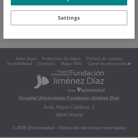
Cómo se diagnostica el cáncer de tiroides
Settings
Estadificación y gradación
Aviso legal
Protección de datos
Política de cookies
Accesibilidad
Contacto
Mapa Web
Canal de denuncias
Hospital Universitario Fundación Jiménez Díaz
Avda. Reyes Católicos, 2
28040 Madrid
© 2026 Quirónsalud - Todos los derechos reservados