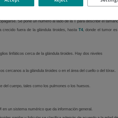
pagarse. Se pone un número al lado de la T para describir el tamaño
crecido fuera de la glándula tiroides, hasta
T4
, donde el tumor es
ios linfáticos cerca de la glándula tiroides. Hay dos niveles
os cercanos a la glándula tiroides o en el área del cuello o del tórax.
te del cuerpo, tales como los pulmones o los huesos.
 en un sistema numérico que da información general.
roides papilar y folicular se clasifica además de acuerdo a la edad de