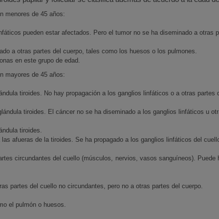
r en menores de 45 años:
infáticos pueden estar afectados. Pero el tumor no se ha diseminado a otras p
ado a otras partes del cuerpo, tales como los huesos o los pulmones.
rsonas en este grupo de edad.
r en mayores de 45 años:
ndula tiroides. No hay propagación a los ganglios linfáticos o a otras partes 
lándula tiroides. El cáncer no se ha diseminado a los ganglios linfáticos u ot
ndula tiroides.
as afueras de la tiroides. Se ha propagado a los ganglios linfáticos del cuell
rtes circundantes del cuello (músculos, nervios, vasos sanguíneos). Puede h
as partes del cuello no circundantes, pero no a otras partes del cuerpo.
omo el pulmón o huesos.