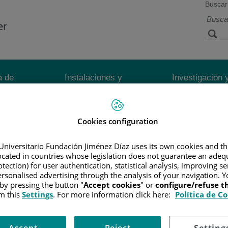
Buscar
a de
Instalaciones y
Investigación 
ios
tecnología
docencia
Cookies configuration
R
/
INFORMACIÓN Y SOPORTE AL PACIENTE
/
TIPOS DE CÁN
Y GRADACIÓN
Universitario Fundación Jiménez Díaz uses its own cookies and th
located in countries whose legislation does not guarantee an adequ
tection) for user authentication, statistical analysis, improving s
ra describir su tamaño y si se ha diseminado más allá del área donde
rsonalised advertising through the analysis of your navigation. Y
 by pressing the button "
Accept cookies
" or
configure/refuse 
emente para ayudar a los médicos a planificar el mejor tratamiento y 
m this
Settings
. For more information click here:
Política de C
ma TNM.
Accept
Reject
Setting