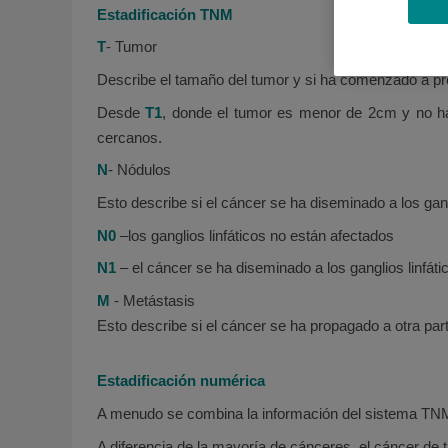
Estadificación TNM
T
- Tumor
Describe el tamaño del tumor y si ha comenzado a pro
Desde
T1
, donde el tumor es menor de 2cm y no ha 
cercanos.
N
- Nódulos
Esto describe si el cáncer se ha diseminado a los gangl
N0
–los ganglios linfáticos no están afectados
N1
– el cáncer se ha diseminado a los ganglios linfátic
M
- Metástasis
Esto describe si el cáncer se ha propagado a otra par
Estadificación numérica
A menudo se combina la información del sistema TNM
A diferencia de la mayoría de cánceres, el cáncer de ti