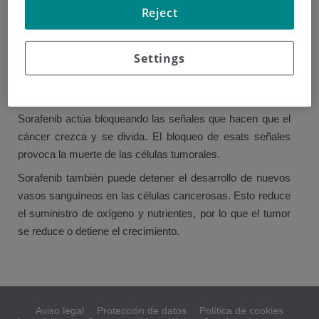
Reject
Las terapias dirigidas distinguen las células cancerosas de
las células normales.
Settings
Sorafenib es un inhibidor multi-quinasa. Las quinasas son
proteínas que regulan la forma en que las células crecen y
se dividen.
Sorafenib actúa bloqueando las señales que hacen que el
cáncer crezca y se divida. El bloqueo de esats señales
provoca la muerte de las células tumorales.
Sorafenib también puede detener el desarrollo de nuevos
vasos sanguíneos en las células cancerosas. Esto reduce
el suministro de oxígeno y nutrientes, por lo que el tumor
se reduce o detiene el crecimiento.
Aviso legal
Protección de datos
Política de cookies