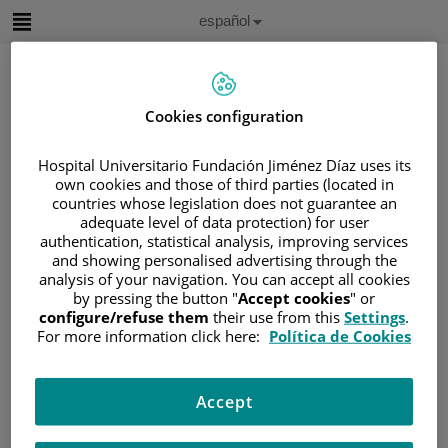
Saltar al contenido
Idioma
Español
Activo
Saltar
al
contenido
Cookies configuration
Buscar
Hospital Universitario Fundación Jiménez Díaz uses its
own cookies and those of third parties (located in
Selector
countries whose legislation does not guarantee an
de
adequate level of data protection) for user
Inicio
/
ÁREA DEL PACIENTE
idioma
authentication, statistical analysis, improving services
/
SOBRE EL CÁNCER
and showing personalised advertising through the
analysis of your navigation. You can accept all cookies
/
INFORMACIÓN Y SOPORTE AL PACIENTE
by pressing the button "
Accept cookies
" or
/
TIPOS DE CÁNCER
configure/refuse them
their use from this
Settings
.
/
ÁREA DE CÁNCER ENDOCRINO
For more information click here:
Política de Cookies
/
TIROIDES
/
TRATAMIENTO
/
TERAPIAS DIRIGIDAS
Accept
Terapias dirigidas