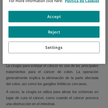
For more information click here:
Política de Cookies
incluyen la cirugía, la quimioterapia y terapia dirigida. A
menudo, se utiliza una combinación de tratamientos.
Accept
El tratamiento depende del estadio del cáncer y dónde se
encuentre. También depende de su salud general y
Reject
preferencias personales.
Es importante que tenga la oportunidad de discutir los
tratamientos con su médico. Esto le ayudará a entender
Settings
por qué se ha sugerido un plan en particular del
tratamiento, y cómo el tratamiento puede afectarle.
La cirugía para extirpar el cáncer es uno de los principales
tratamientos para el cáncer de colon. La operación
generalmente implica la eliminación de la parte afectada
del colon, así como los ganglios linfáticos cercanos.
A veces, la cirugía se utiliza para aliviar los síntomas en
lugar de cura el cáncer, como cuando el cáncer provoca
una obstrucción en el intestinal.