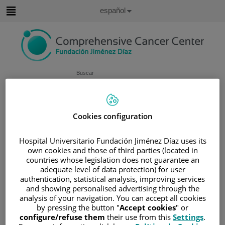
Saltar al contenido
Idioma
Español
Activo
Saltar
al
contenido
Buscar
Selector
de
Inicio
/
ÁREA DEL PACIENTE
idioma
Cookies configuration
/
SOBRE EL CÁNCER
/
INFORMACIÓN Y SOPORTE AL PACIENTE
Hospital Universitario Fundación Jiménez Díaz uses its
own cookies and those of third parties (located in
/
TIPOS DE CÁNCER
countries whose legislation does not guarantee an
/
ÁREA DE CÁNCER GASTRO-INTESTINAL
adequate level of data protection) for user
authentication, statistical analysis, improving services
/
COLON
/
TRATAMIENTO
and showing personalised advertising through the
Tratamiento
analysis of your navigation. You can accept all cookies
by pressing the button "
Accept cookies
" or
configure/refuse them
their use from this
Settings
.
Los tratamientos utilizados para el cáncer de colon