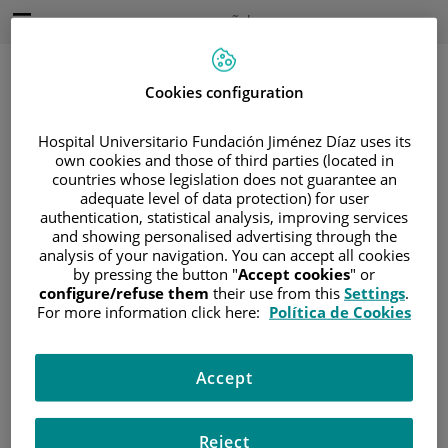
Saltar al contenido
Idioma
Español
Activo
Saltar
al
contenido
Cookies configuration
Hospital Universitario Fundación Jiménez Díaz uses its
Buscar
own cookies and those of third parties (located in
countries whose legislation does not guarantee an
adequate level of data protection) for user
Selector
de
authentication, statistical analysis, improving services
Inicio
/
ÁREA DEL PACIENTE
idioma
and showing personalised advertising through the
/
SOBRE EL CÁNCER
analysis of your navigation. You can accept all cookies
by pressing the button "
Accept cookies
" or
/
INFORMACIÓN Y SOPORTE AL PACIENTE
configure/refuse them
their use from this
Settings
.
/
TIPOS DE CÁNCER
For more information click here:
Política de Cookies
/
ÁREA DE CÁNCER GASTRO-INTESTINAL
/
PÁNCREAS
/
DIAGNÓSTICO
Accept
Diagnóstico
Reject