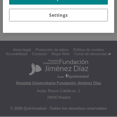
Cómo se diagnostica
Settings
Estadificación y gradación
Aviso legal
Protección de datos
Política de cookies
Accesibilidad
Contacto
Mapa Web
Canal de denuncias
Hospital Universitario Fundación Jiménez Díaz
Avda. Reyes Católicos, 2
28040 Madrid
© 2026 Quirónsalud - Todos los derechos reservados