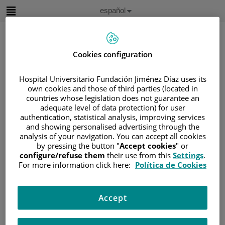
Saltar al contenido
Idioma
Español
Activo
Saltar
al
contenido
Cookies configuration
Buscar
Hospital Universitario Fundación Jiménez Díaz uses its
own cookies and those of third parties (located in
countries whose legislation does not guarantee an
Selector
adequate level of data protection) for user
de
Inicio
/
ÁREA DEL PACIENTE
idioma
authentication, statistical analysis, improving services
and showing personalised advertising through the
/
SOBRE EL CÁNCER
analysis of your navigation. You can accept all cookies
/
INFORMACIÓN Y SOPORTE AL PACIENTE
by pressing the button "
Accept cookies
" or
/
TIPOS DE CÁNCER
configure/refuse them
their use from this
Settings
.
For more information click here:
Política de Cookies
/
ÁREA DE CÁNCER GINECOLÓGICO
/
OVARIO
/
TRATAMIENTO
/
TERAPIA DIRIGIDA
Accept
Terapia dirigida