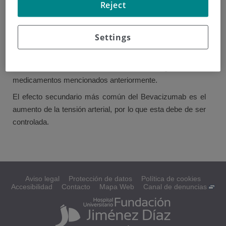
Reject
El medicamento más utilizado es el Bevacizumab se
utiliza para reducir el flujo de oxígeno a las células
Settings
tumorales provocando que dejen de crecer y de
reproducirse.
Puede darse de manera combinada con alguno de los
medicamentos mencionados anteriormente.
El efecto secundario más común del Bevacizumab es el
aumento de la tensión arterial, por lo que esta debe de ser
controlada.
Aviso legal
Protección de datos
Política de cookies
Accesibilidad
Contacto
Mapa Web
Canal de denuncias