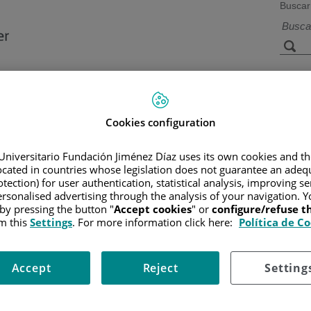
Buscar
a de
Instalaciones y
Investigación 
ios
tecnología
docencia
Cookies configuration
Universitario Fundación Jiménez Díaz uses its own cookies and th
located in countries whose legislation does not guarantee an adequ
R
/
INFORMACIÓN Y SOPORTE AL PACIENTE
/
TIPOS DE CÁN
tection) for user authentication, statistical analysis, improving s
rsonalised advertising through the analysis of your navigation. Y
 by pressing the button "
Accept cookies
" or
configure/refuse 
m this
Settings
. For more information click here:
Política de C
Accept
Reject
Setting