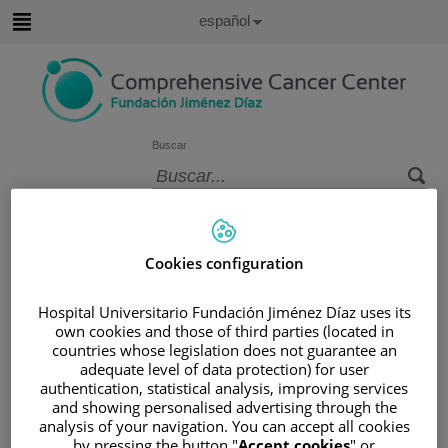
Saltar al contenido
Idioma
Español
Activo
Saltar
al
contenido
Buscar
Selector
de
Inicio
/
ÁREA DEL PACIENTE
idioma
/
SOBRE EL CÁNCER
Cookies configuration
/
INFORMACIÓN Y SOPORTE AL PACIENTE
/
TIPOS DE CÁNCER
Hospital Universitario Fundación Jiménez Díaz uses its
own cookies and those of third parties (located in
/
ÁREA DE CÁNCER GINECOLÓGICO
countries whose legislation does not guarantee an
/
ÚTERO
/
TRATAMIENTO
adequate level of data protection) for user
authentication, statistical analysis, improving services
Tratamiento
and showing personalised advertising through the
analysis of your navigation. You can accept all cookies
by pressing the button "
Accept cookies
" or
El principal tratamiento para el cáncer de útero es una