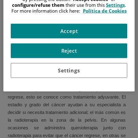
configure/refuse them
their use from this
Settings
.
cirugía (histerectomía), en la que se extirpa el útero, las
For more information click here:
Política de Cookies
trompas de Falopio y los ovarios. Para algunas pacientes
este puede ser el único tratamiento necesario, para otras
Accept
se puede administrar radioterapia u otros fármacos en su
lugar.
Si el cáncer se ha propagado, pero aún se encuentra en la
Reject
zona pélvica, se suele realizar una cirugía para eliminar la
mayor parte y favorecer cualquier tratamiento que se
Settings
administre después.
Después de la cirugía puede que le aconsejen tener otros
tratamientos para reducir el riesgo de que el cáncer
regrese, esto se conoce como tratamiento adyuvante. El
estadio y grado del cáncer ayudan a su especialista a
decidir si necesita tratamiento adicional; el más común es
la radioterapia en la zona de la pelvis. En algunas
ocasiones se administra quimioterapia junto con
radioterapia para evitar que el cáncer regrese, en otras se