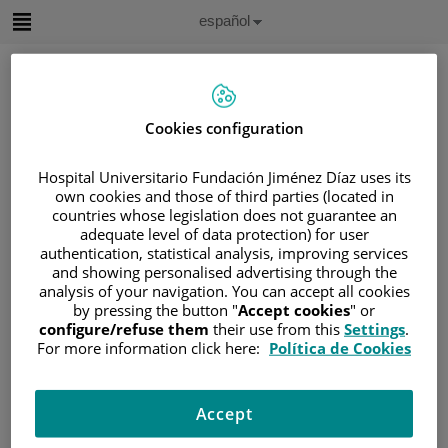
Saltar al contenido
Idioma
Español
Activo
Saltar
al
contenido
Cookies configuration
Buscar
Hospital Universitario Fundación Jiménez Díaz uses its
own cookies and those of third parties (located in
Selector
de
countries whose legislation does not guarantee an
Inicio
/
ÁREA DEL PACIENTE
idioma
adequate level of data protection) for user
/
SOBRE EL CÁNCER
authentication, statistical analysis, improving services
and showing personalised advertising through the
/
INFORMACIÓN Y SOPORTE AL PACIENTE
analysis of your navigation. You can accept all cookies
/
TIPOS DE CÁNCER
by pressing the button "
Accept cookies
" or
configure/refuse them
their use from this
Settings
.
/
ÁREA DE CÁNCER UROGENITAL
/
RIÑÓN
For more information click here:
Política de Cookies
/
TRATAMIENTO
/
RADIOTERAPIA
Radioterapia
Accept
La radioterapia utiliza rayos de alta energía para destruir