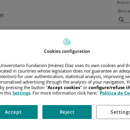
Buscar
a de
Instalaciones y
Investigación 
ios
tecnología
docencia
Cookies configuration
Universitario Fundación Jiménez Díaz uses its own cookies and th
located in countries whose legislation does not guarantee an adequ
R
/
INFORMACIÓN Y SOPORTE AL PACIENTE
/
TIPOS DE CÁN
LAL)
/
CAUSAS Y FACTORES DE RIESGO
tection) for user authentication, statistical analysis, improving s
rsonalised advertising through the analysis of your navigation. Y
 by pressing the button "
Accept cookies
" or
configure/refuse 
m this
Settings
. For more information click here:
Política de C
emostradas pero existen factores de riesgo que predisponen a desarr
Accept
Reject
Setting
ayores y su incidencia aumenta con la edad, la media de presentación es 
 de aparición de LAL tras una larga exposición a bencenos y otros disolvent