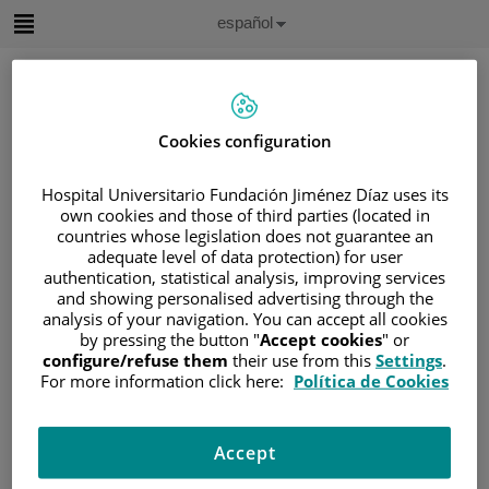
Saltar al contenido
Idioma
Español
Activo
Saltar
al
contenido
Cookies configuration
Buscar
Hospital Universitario Fundación Jiménez Díaz uses its
own cookies and those of third parties (located in
Selector
de
countries whose legislation does not guarantee an
Inicio
/
ÁREA DEL PACIENTE
idioma
adequate level of data protection) for user
/
SOBRE EL CÁNCER
authentication, statistical analysis, improving services
and showing personalised advertising through the
/
INFORMACIÓN Y SOPORTE AL PACIENTE
analysis of your navigation. You can accept all cookies
/
TIPOS DE CÁNCER
by pressing the button "
Accept cookies
" or
configure/refuse them
their use from this
Settings
.
/
ÁREA DE NEOPLASIAS HEMATOLÓGICAS
For more information click here:
Política de Cookies
/
LEUCEMIAS
/
LEUCEMIA AGUDA LINFOBLÁSTICA (LAL)
/
TRATAMIENTO DE LA LAL
Accept
/
QUIMIOTERAPIA
/
FASE DE INDUCCIÓN