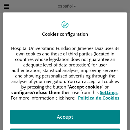
Saltar al contenido
Idioma
Español
Activo
Saltar
al
contenido
Cookies configuration
Buscar
Hospital Universitario Fundación Jiménez Díaz uses its
own cookies and those of third parties (located in
Selector
countries whose legislation does not guarantee an
de
adequate level of data protection) for user
Inicio
/
ÁREA DEL PACIENTE
idioma
authentication, statistical analysis, improving services
/
SOBRE EL CÁNCER
and showing personalised advertising through the
/
INFORMACIÓN Y SOPORTE AL PACIENTE
analysis of your navigation. You can accept all cookies
by pressing the button "
Accept cookies
" or
/
TIPOS DE CÁNCER
configure/refuse them
their use from this
Settings
.
/
ÁREA DE NEOPLASIAS HEMATOLÓGICAS
For more information click here:
Política de Cookies
/
LEUCEMIAS
/
LEUCEMIA MIELOIDE CRÓNICA (LMC)
Accept
/
TRATAMIENTO DE LA LMC
/
TRATAMIENTO FASE CRÓNICA