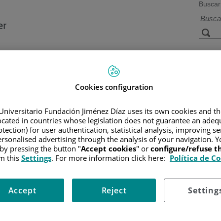
Buscar
a de
Instalaciones y
Investigación 
ios
tecnología
docencia
Cookies configuration
Universitario Fundación Jiménez Díaz uses its own cookies and th
located in countries whose legislation does not guarantee an adequ
R
/
INFORMACIÓN Y SOPORTE AL PACIENTE
/
TIPOS DE CÁN
AS DE CÉLULAS B
/
LINFOMA DE BURKITT (LB)
/
TRATAMIEN
tection) for user authentication, statistical analysis, improving s
rsonalised advertising through the analysis of your navigation. Y
 by pressing the button "
Accept cookies
" or
configure/refuse 
m this
Settings
. For more information click here:
Política de C
Accept
Reject
Setting