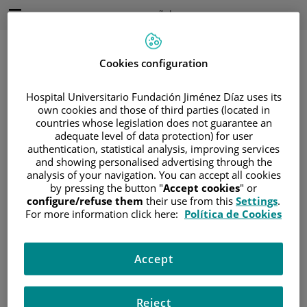
Saltar al contenido
Idioma
Español
Activo
Saltar
al
contenido
Cookies configuration
Hospital Universitario Fundación Jiménez Díaz uses its
Buscar
own cookies and those of third parties (located in
countries whose legislation does not guarantee an
adequate level of data protection) for user
Selector
de
authentication, statistical analysis, improving services
Inicio
/
ÁREA DEL PACIENTE
idioma
and showing personalised advertising through the
/
SOBRE EL CÁNCER
analysis of your navigation. You can accept all cookies
by pressing the button "
Accept cookies
" or
/
INFORMACIÓN Y SOPORTE AL PACIENTE
configure/refuse them
their use from this
Settings
.
/
TIPOS DE CÁNCER
For more information click here:
Política de Cookies
/
ÁREA DE NEOPLASIAS HEMATOLÓGICAS
/
LINFOMAS
/
LINFOMA NO HODGKIN
Accept
/
NEOPLASIAS DE CÉLULAS T
Neoplasias de células T
Reject