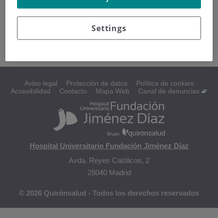
Settings
Linfoma de células T
Aviso legal
Protección de datos
Política de cookies
Accesibilidad
Contacto
Mapa Web
Canal de denuncias
Hospital Universitario Fundación Jiménez Díaz
Avda. Reyes Católicos, 2
28040 Madrid
© 2026 Quirónsalud - Todos los derechos reservados