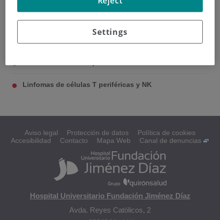
Reject
Tipos de linfoma de células T
Settings
Linfomas de células precursores de células T
Linfomas de células T periféricas y NK
Aviso legal
Protección de datos
Política de cookies
Accesibilidad
Contacto
Mapa Web
Canal de denuncias
Hospital Universitario Fundación Jiménez Díaz
Avda. Reyes Católicos, 2