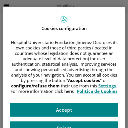
Saltar al contenido
Idioma
Español
Activo
Saltar
al
contenido
Cookies configuration
Hospital Universitario Fundación Jiménez Díaz uses its
Buscar
own cookies and those of third parties (located in
countries whose legislation does not guarantee an
Selector
adequate level of data protection) for user
de
authentication, statistical analysis, improving services
Inicio
/
ÁREA DEL PACIENTE
idioma
and showing personalised advertising through the
/
SOBRE EL CÁNCER
analysis of your navigation. You can accept all cookies
/
INFORMACIÓN Y SOPORTE AL PACIENTE
by pressing the button "
Accept cookies
" or
configure/refuse them
their use from this
Settings
.
/
TIPOS DE CÁNCER
For more information click here:
Política de Cookies
/
ÁREA DE NEOPLASIAS HEMATOLÓGICAS
/
LINFOMAS
/
LINFOMA NO HODGKIN
Accept
/
NEOPLASIAS DE CÉLULAS T
/
LINFOMA DE CÉLULAS T
/
TIPOS DE LINFOMA DE CÉLULAS T