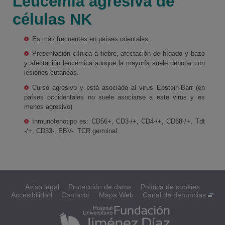
Leucemia agresiva de
células NK
Es más frecuentes en países orientales.
Presentación clínica à fiebre, afectación de hígado y bazo
y afectación leucémica aunque la mayoría suele debutar con
lesiones cutáneas.
Curso agresivo y está asociado al virus Epstein-Barr (en
países occidentales no suele asociarse a este virus y es
menos agresivo)
Inmunofenotipo es: CD56+, CD3-/+, CD4-/+, CD68-/+, Tdt
-/+, CD33-, EBV-. TCR germinal.
Aviso legal
Protección de datos
Política de cookies
Accesibilidad
Contacto
Mapa Web
Canal de denuncias