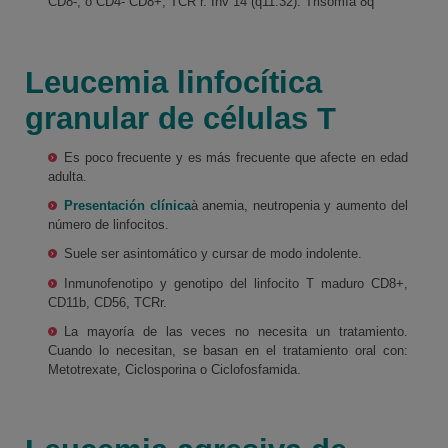
CD8-, o CD4- CD8+, TCR r. Inv 14 (q11:32). Trisomía 8q
Leucemia linfocítica
granular de células T
Es poco frecuente y es más frecuente que afecte en edad
adulta.
Presentación clínica
à anemia, neutropenia y aumento del
número de linfocitos.
Suele ser asintomático y cursar de modo indolente.
Inmunofenotipo y genotipo del linfocito T maduro CD8+,
CD11b, CD56, TCRr.
La mayoría de las veces no necesita un tratamiento.
Cuando lo necesitan, se basan en el tratamiento oral con:
Metotrexate, Ciclosporina o Ciclofosfamida.