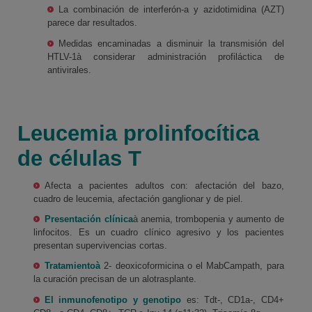
La combinación de interferón-a y azidotimidina (AZT)
parece dar resultados.
Medidas encaminadas a disminuir la transmisión del
HTLV-1à considerar administración profiláctica de
antivirales.
Leucemia prolinfocítica
de células T
Afecta a pacientes adultos con: afectación del bazo,
cuadro de leucemia, afectación ganglionar y de piel.
Presentación clínica
à anemia, trombopenia y aumento de
linfocitos. Es un cuadro clínico agresivo y los pacientes
presentan supervivencias cortas.
Tratamiento
à
2- deoxicoformicina o el MabCampath, para
la curación precisan de un alotrasplante.
El inmunofenotipo y genotipo
es: Tdt-, CD1a-, CD4+