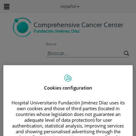
Saltar al contenido
Idioma
Español
Activo
Saltar
al
contenido
Buscar
Selector
de
Inicio
/
ÁREA DEL PACIENTE
idioma
/
SOBRE EL CÁNCER
/
INFORMACIÓN Y SOPORTE AL PACIENTE
Cookies configuration
/
TIPOS DE CÁNCER
/
ÁREA DE NEOPLASIAS HEMATOLÓGICAS
Hospital Universitario Fundación Jiménez Díaz uses its
own cookies and those of third parties (located in
/
LINFOMAS
/
LINFOMA NO HODGKIN
countries whose legislation does not guarantee an
/
NEOPLASIAS DE CÉLULAS T
adequate level of data protection) for user
/
LINFOMA DE CÉLULAS T
authentication, statistical analysis, improving services
and showing personalised advertising through the
/
TIPOS DE LINFOMA DE CÉLULAS T