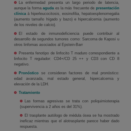
La enfermedad presenta un largo periodo de latencia,
aunque la forma
aguda
es la más frecuente de
presentación
clínica
à hiperleucocitosis, eosinofilia, hepatoesplenomegalia
(aumento tamaño hígado y bazo) e hipercalcemia (aumento
de los niveles de calcio).
El estado de inmunodeficiencia puede contribuir al
desarrollo de segundos tumores como: Sarcoma de Kaposi u
otros linfomas asociados al Epstein-Barr
Presenta fenotipo de linfocito T maduro correspondiente a
linfocito T regulador: CD4+/CD 25 ++ y CD3 con CD 8
negativo.
Pronóstico
se consideran factores de mal pronóstico:
edad avanzada, mal estado general, hipercalcemia y
elevación de la LDH.
Tratamiento
Las formas agresivas se trata con poliquimioterapia
(supervivencia a 2 años es del 31%).
El trasplante autólogo de médula ósea se ha mostrado
ineficaz mientras que el alotrasplante parece haber dado
respuesta.