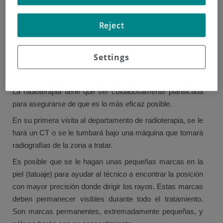
las células cancerosas, mientras se hace el menor daño
Reject
posible a las células normales. Puede que necesite
radioterapia para evitar que el cáncer vuelva a
reproducirse.
Settings
Planificación de la radioterapia
La radioterapia tiene que ser cuidadosamente planificada
para asegurarse de que es lo más eficaz posible.
En su primera visita al departamento de radioterapia, se le
hará un CT o se le tumbará bajo una máquina que tomará
radiografías de la zona a tratar.
Es posible que se le hagan unas pequeñas marcas en la
piel (tatuaje) para ayudar al técnico a encontrar la posición
con mayor precisión donde dirigir los rayos. Estas marcas
deben permanecer visibles durante todo el tratamiento.
Son marcas permanentes, extremadamente pequeñas, y