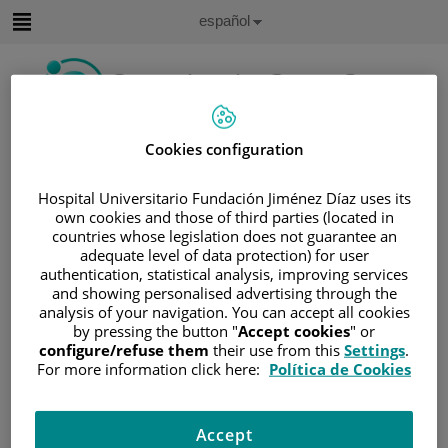
Saltar al contenido
Idioma
Español
Activo
Saltar
al
contenido
Buscar
Cookies configuration
Hospital Universitario Fundación Jiménez Díaz uses its
Selector
de
own cookies and those of third parties (located in
Inicio
/
ÁREA DEL PACIENTE
idioma
countries whose legislation does not guarantee an
/
SOBRE EL CÁNCER
adequate level of data protection) for user
authentication, statistical analysis, improving services
/
INFORMACIÓN Y SOPORTE AL PACIENTE
and showing personalised advertising through the
/
TIPOS DE CÁNCER
/
ÁREA DE SARCOMA
analysis of your navigation. You can accept all cookies
by pressing the button "
Accept cookies
" or
/
SARCOMA DE PARTES BLANDAS
configure/refuse them
their use from this
Settings
.
/
TRATAMIENTO
/
RADIOTERAPIA
For more information click here:
Política de Cookies
Radioterapia
Accept
La radioterapia utiliza rayos de alta energía para destruir