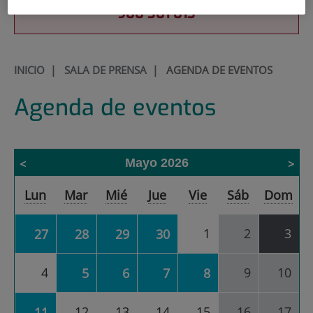
900 301 013
INICIO
|
SALA DE PRENSA
|
AGENDA DE EVENTOS
Agenda de eventos
Mayo 2026
Calendario
Lun
Mar
Mié
Jue
Vie
Sáb
Dom
de
Agenda
de
1
2
3
27
28
29
30
eventos
correspondiente
a
4
9
10
5
6
7
8
mayo
2026
12
13
14
15
16
17
11