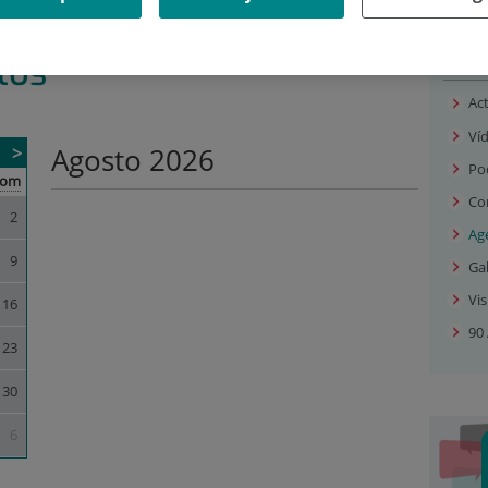
DE EVENTOS
Sal
tos
Ac
Ví
Agosto 2026
Po
om
Co
2
Ag
9
Gal
Vis
16
90 
23
30
6