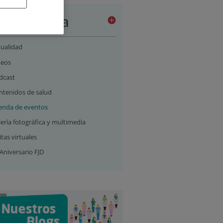
a de prensa
tualidad
deos
dcast
ntenidos de salud
enda de eventos
ería fotográfica y multimedia
itas virtuales
Aniversario FJD