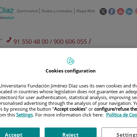
Este
Este
Este
Es
Quirónsalud
Dudas y consultas
Mapa Web
enlace
enlace
enlace
en
se
se
se
se
abrirá
abrirá
abrirá
ab
en
en
en
e
/
91 550 48 00 / 900 606 055
una
una
una
u
ventana
ventana
ventan
ve
Privados: 91 090 05 16
Aseguradoras y
Nuestro
nueva.
nueva.
nueva.
nu
Actividades
mutuas
centro
Cookies configuration
Universitario Fundación Jiménez Díaz uses its own cookies and th
located in countries whose legislation does not guarantee an adequ
tection) for user authentication, statistical analysis, improving s
Investigación
D
rsonalised advertising through the analysis of your navigation. Y
es by pressing the button "
Accept cookies
" or
configure/refuse th
rom this
Settings
. For more information click here:
Política de Co
900 301 013
Teléfono de atención al usuario
Accept
Reject
Setting