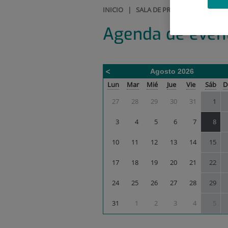
INICIO
|
SALA DE PRENSA
|
AGENDA 
Agenda de even
Agosto 2026
Calendario
Lun
Mar
Mié
Jue
Vie
Sáb
D
de
27
28
29
30
31
1
Agenda
de
3
4
5
6
7
8
eventos
correspondiente
10
11
12
13
14
15
a
agosto
17
18
19
20
21
22
2026
24
25
26
27
28
29
31
1
2
3
4
5