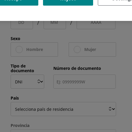
Fecha de nacimiento
/
/
Sexo
Hombre
Mujer
Tipo de
Número de documento
documento
País
Provincia