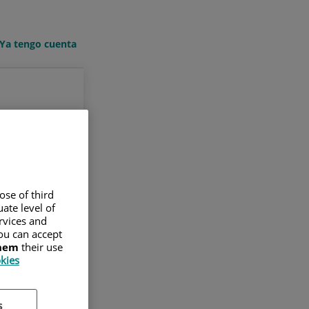
Ya tengo cuenta
ose of third
ate level of
ervices and
ou can accept
them
their use
okies
s