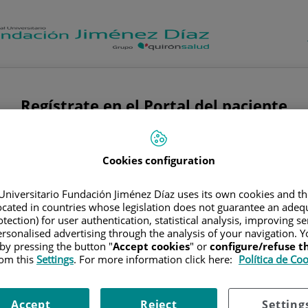
Regístrate en el Portal del paciente
Nombre
Cookies configuration
Universitario Fundación Jiménez Díaz uses its own cookies and th
Primer apellido
located in countries whose legislation does not guarantee an adequ
tection) for user authentication, statistical analysis, improving s
rsonalised advertising through the analysis of your navigation. Y
 by pressing the button "
Accept cookies
" or
configure/refuse 
rom this
Settings
. For more information click here:
Política de Co
Segundo apellido
(opcional)
Accept
Reject
Setting