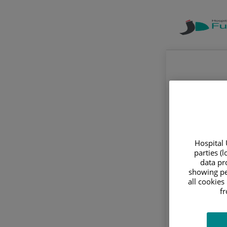
Hospital 
parties (
data pro
showing pe
all cookies
f