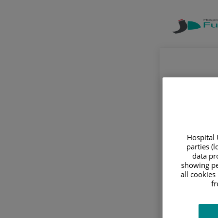
Hospital 
parties (
data pro
showing pe
all cookies
f