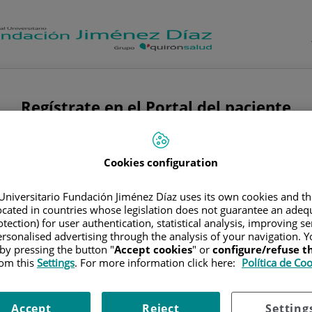
Regístrate en el Portal del paciente
Nombre
Cookies configuration
Universitario Fundación Jiménez Díaz uses its own cookies and th
Primer apellido
located in countries whose legislation does not guarantee an adequ
tection) for user authentication, statistical analysis, improving s
rsonalised advertising through the analysis of your navigation. Y
 by pressing the button "
Accept cookies
" or
configure/refuse 
rom this
Settings
. For more information click here:
Política de Co
Segundo apellido
(opcional)
Accept
Reject
Setting