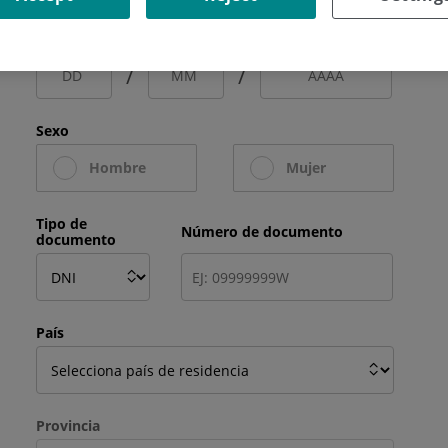
Fecha de nacimiento
/
/
Sexo
Hombre
Mujer
Tipo de
Número de documento
documento
País
Provincia