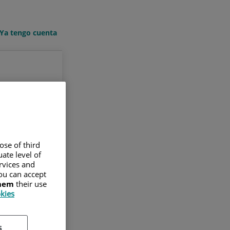
Ya tengo cuenta
ose of third
ate level of
ervices and
ou can accept
them
their use
okies
s