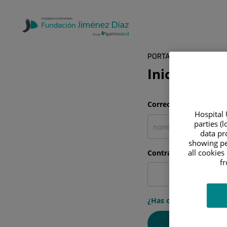
PORTAL DEL PACIENTE
Inicia sesió
Correo electrónico
Hospital 
parties (
data pro
showing pe
all cookies
Contraseña
f
¿Has olvidado tu cont