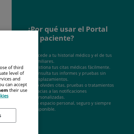
¿Por qué usar el Portal
del paciente?
Accede a tu historial médico y el de tus
familiares.
Gestiona tus citas médicas fácilmente.
ose of third
ate level of
Consulta tus informes y pruebas sin
ervices and
desplazamientos.
ou can accept
No olvides citas, pruebas o tratamientos
them
their use
gracias a las notificaciones
okies
personalizadas.
Un espacio personal, seguro y siempre
disponible.
s