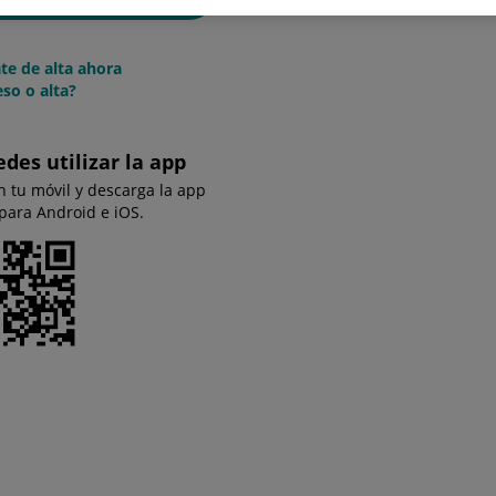
te de alta ahora
so o alta?
edes utilizar la app
n tu móvil y descarga la app
 para Android e iOS.