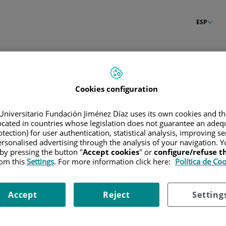
ESP
n
Cookies configuration
Universitario Fundación Jiménez Díaz uses its own cookies and th
located in countries whose legislation does not guarantee an adequ
tection) for user authentication, statistical analysis, improving s
rsonalised advertising through the analysis of your navigation. Y
 by pressing the button "
Accept cookies
" or
configure/refuse 
rom this
Settings
. For more information click here:
Política de Co
Accept
Reject
Setting
raseña?
Entrar