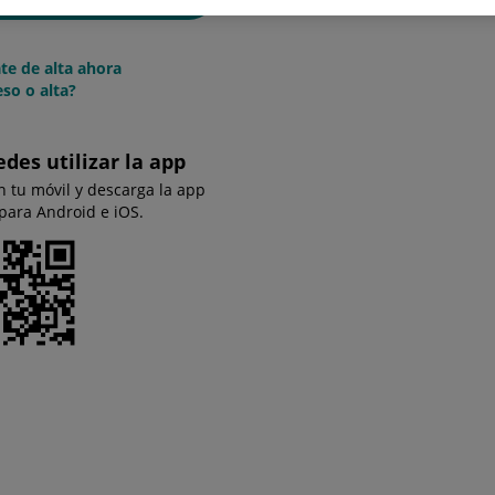
te de alta ahora
so o alta?
edes utilizar la app
n tu móvil y descarga la app
 para Android e iOS.