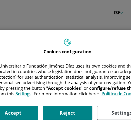
ESP
n
Cookies configuration
Universitario Fundación Jiménez Díaz uses its own cookies and th
located in countries whose legislation does not guarantee an adequ
tection) for user authentication, statistical analysis, improving s
rsonalised advertising through the analysis of your navigation. Y
 by pressing the button "
Accept cookies
" or
configure/refuse 
rom this
Settings
. For more information click here:
Política de Co
Accept
Reject
Setting
raseña?
Entrar