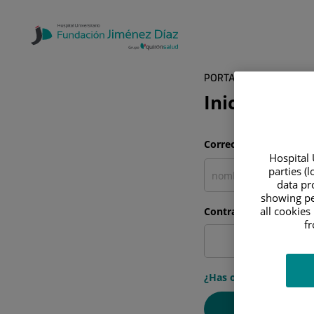
PORTAL DEL PACIENTE
Inicia sesió
Correo electrónico
Hospital 
parties (
data pro
showing pe
all cookies
Contraseña
f
¿Has olvidado tu cont