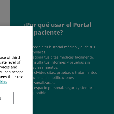
¿Por qué usar el Portal
del paciente?
Accede a tu historial médico y el de tus
familiares.
Gestiona tus citas médicas fácilmente.
ose of third
ate level of
Consulta tus informes y pruebas sin
ervices and
desplazamientos.
ou can accept
No olvides citas, pruebas o tratamientos
them
their use
gracias a las notificaciones
okies
personalizadas.
Un espacio personal, seguro y siempre
disponible.
s