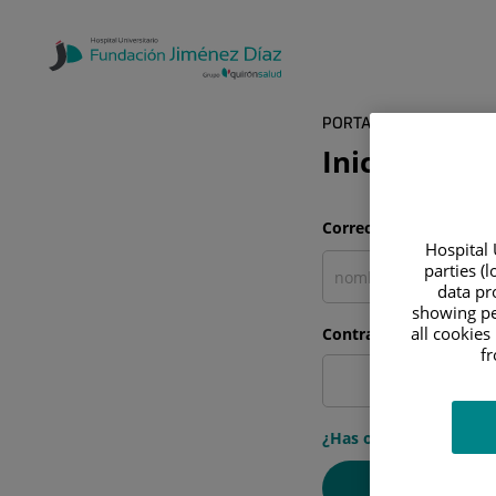
PORTAL DEL PACIENTE
Inicia sesió
Correo electrónico
Hospital 
parties (
data pro
showing pe
all cookies
Contraseña
f
¿Has olvidado tu cont