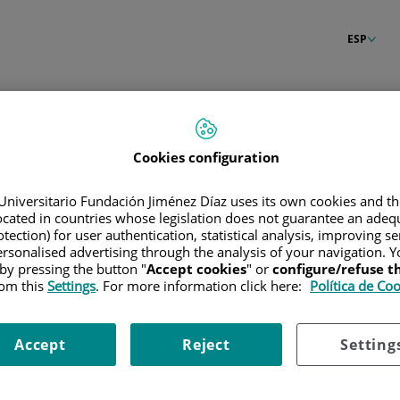
ESP
n
Cookies configuration
Universitario Fundación Jiménez Díaz uses its own cookies and th
located in countries whose legislation does not guarantee an adequ
tection) for user authentication, statistical analysis, improving s
rsonalised advertising through the analysis of your navigation. Y
 by pressing the button "
Accept cookies
" or
configure/refuse 
rom this
Settings
. For more information click here:
Política de Co
Accept
Reject
Setting
raseña?
Entrar