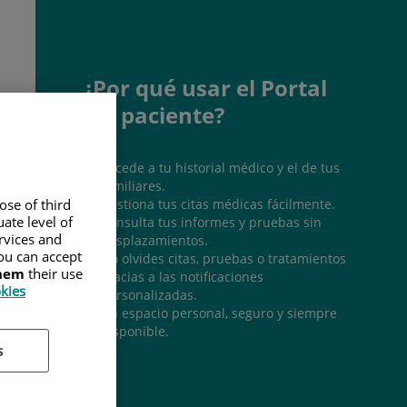
¿Por qué usar el Portal
del paciente?
Accede a tu historial médico y el de tus
familiares.
Gestiona tus citas médicas fácilmente.
ose of third
ate level of
Consulta tus informes y pruebas sin
ervices and
desplazamientos.
ou can accept
No olvides citas, pruebas o tratamientos
them
their use
gracias a las notificaciones
okies
personalizadas.
Un espacio personal, seguro y siempre
disponible.
s