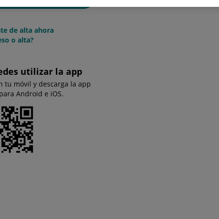
te de alta ahora
so o alta?
edes utilizar la app
n tu móvil y descarga la app
 para Android e iOS.