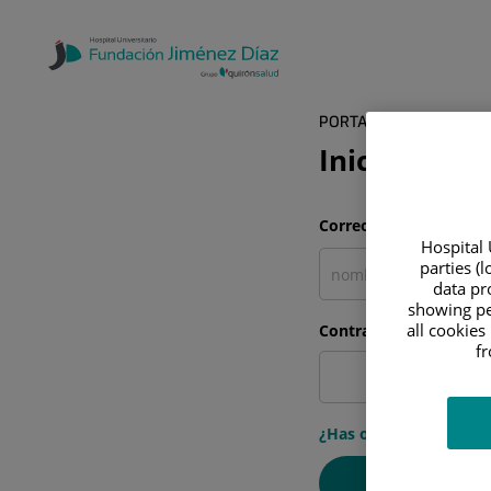
PORTAL DEL PACIENTE
Inicia sesió
Correo electrónico
Hospital 
parties (
data pro
showing pe
all cookies
Contraseña
f
¿Has olvidado tu cont