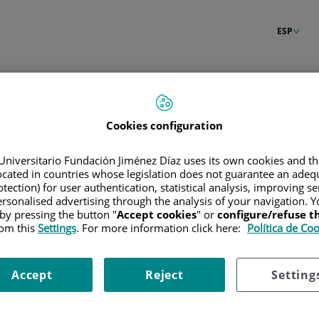
ESP
n
Cookies configuration
Universitario Fundación Jiménez Díaz uses its own cookies and th
located in countries whose legislation does not guarantee an adequ
tection) for user authentication, statistical analysis, improving s
rsonalised advertising through the analysis of your navigation. Y
 by pressing the button "
Accept cookies
" or
configure/refuse 
rom this
Settings
. For more information click here:
Política de Co
Accept
Reject
Setting
raseña?
Entrar