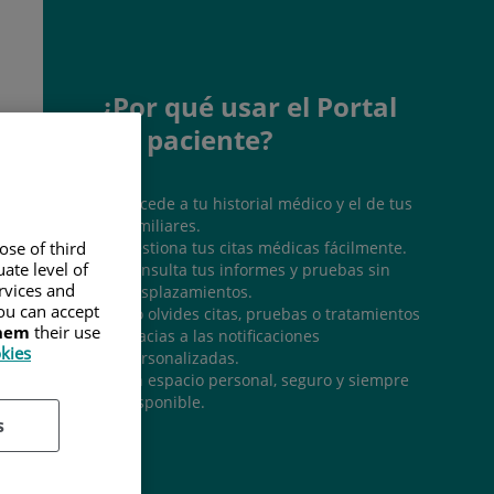
¿Por qué usar el Portal
del paciente?
Accede a tu historial médico y el de tus
familiares.
Gestiona tus citas médicas fácilmente.
ose of third
ate level of
Consulta tus informes y pruebas sin
ervices and
desplazamientos.
ou can accept
No olvides citas, pruebas o tratamientos
them
their use
gracias a las notificaciones
okies
personalizadas.
Un espacio personal, seguro y siempre
disponible.
s