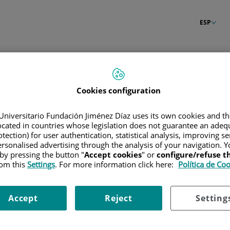
ESP
n
Cookies configuration
Universitario Fundación Jiménez Díaz uses its own cookies and th
located in countries whose legislation does not guarantee an adequ
tection) for user authentication, statistical analysis, improving s
rsonalised advertising through the analysis of your navigation. Y
 by pressing the button "
Accept cookies
" or
configure/refuse 
rom this
Settings
. For more information click here:
Política de Co
Accept
Reject
Setting
raseña?
Entrar