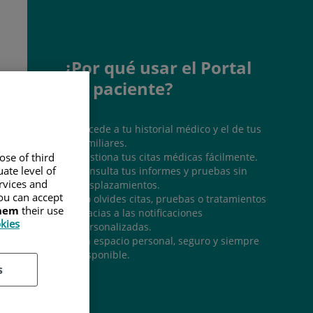
¿Por qué usar el Portal
del paciente?
Accede a tu historial médico y el de tus
familiares.
Gestiona tus citas médicas fácilmente.
ose of third
ate level of
Consulta tus informes y pruebas sin
ervices and
desplazamientos.
ou can accept
No olvides citas, pruebas o tratamientos
them
their use
gracias a las notificaciones
okies
personalizadas.
Un espacio personal, seguro y siempre
disponible.
s