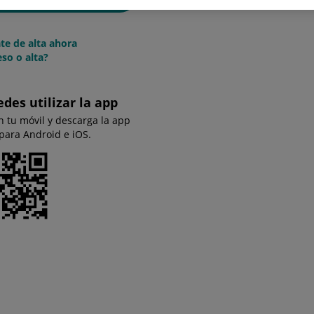
te de alta ahora
so o alta?
edes utilizar la app
n tu móvil y descarga la app
 para Android e iOS.