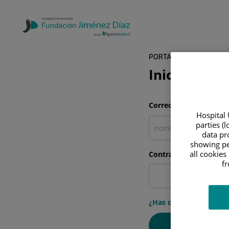
PORTAL DEL PACIENTE
Inicia sesió
Correo electrónico
Hospital 
parties (
data pro
showing pe
all cookies
Contraseña
f
¿Has olvidado tu cont