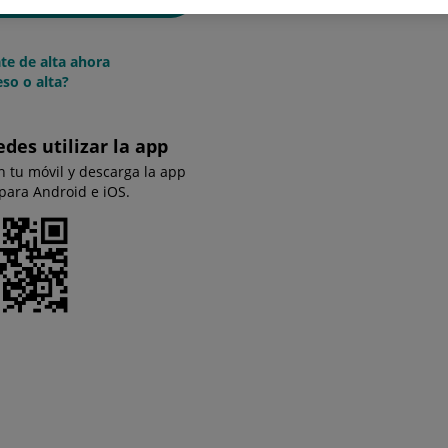
te de alta ahora
so o alta?
edes utilizar la app
n tu móvil y descarga la app
 para Android e iOS.