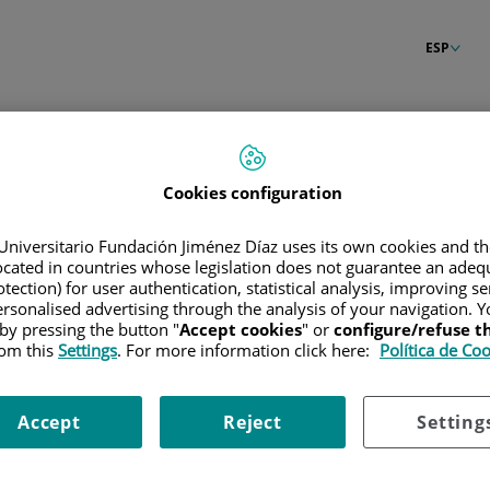
ESP
n
Cookies configuration
Universitario Fundación Jiménez Díaz uses its own cookies and th
located in countries whose legislation does not guarantee an adequ
tection) for user authentication, statistical analysis, improving s
rsonalised advertising through the analysis of your navigation. Y
 by pressing the button "
Accept cookies
" or
configure/refuse 
rom this
Settings
. For more information click here:
Política de Co
Accept
Reject
Setting
raseña?
Entrar