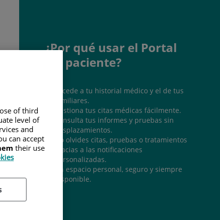
¿Por qué usar el Portal
del paciente?
Accede a tu historial médico y el de tus
familiares.
Gestiona tus citas médicas fácilmente.
ose of third
ate level of
Consulta tus informes y pruebas sin
ervices and
desplazamientos.
ou can accept
No olvides citas, pruebas o tratamientos
them
their use
gracias a las notificaciones
okies
personalizadas.
Un espacio personal, seguro y siempre
disponible.
s