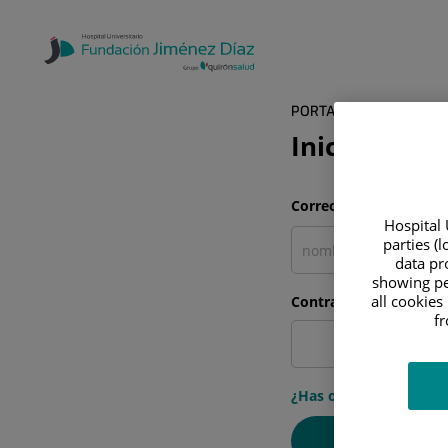
PORTAL DEL PACIENTE
Inicia sesió
Correo electrónico
Hospital 
parties (
data pro
showing pe
all cookies
Contraseña
f
¿Has olvidado tu cont