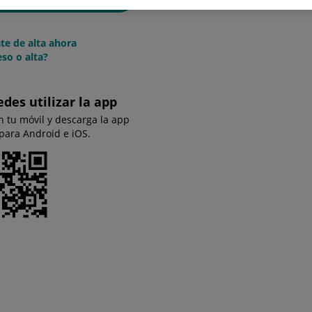
te de alta ahora
so o alta?
edes utilizar la app
n tu móvil y descarga la app
 para Android e iOS.