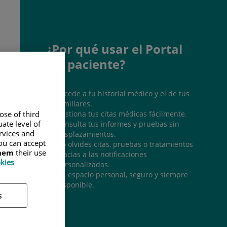
¿Por qué usar el Portal
del paciente?
Accede a tu historial médico y el de tus
familiares.
Gestiona tus citas médicas fácilmente.
ose of third
ate level of
Consulta tus informes y pruebas sin
ervices and
desplazamientos.
ou can accept
No olvides citas, pruebas o tratamientos
them
their use
gracias a las notificaciones
okies
personalizadas.
Un espacio personal, seguro y siempre
disponible.
s