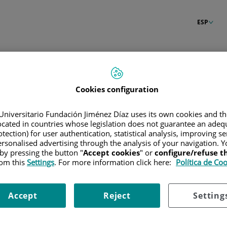
ESP
n
Cookies configuration
Universitario Fundación Jiménez Díaz uses its own cookies and th
located in countries whose legislation does not guarantee an adequ
tection) for user authentication, statistical analysis, improving s
rsonalised advertising through the analysis of your navigation. Y
 by pressing the button "
Accept cookies
" or
configure/refuse 
rom this
Settings
. For more information click here:
Política de Co
Accept
Reject
Setting
raseña?
Entrar