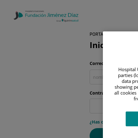
PORTAL DEL PACIENTE
Inicia sesió
Correo electrónico
Hospital 
parties (
data pro
showing pe
all cookies
Contraseña
f
¿Has olvidado tu cont