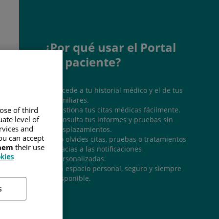
¿Por qué usar el Portal
del paciente?
Accede a tu historial médico y el de tus
familiares.
Gestiona tus citas médicas fácilmente.
ose of third
ate level of
Consulta tus informes y pruebas sin
ervices and
desplazamientos.
ou can accept
No olvides citas, pruebas o tratamientos
them
their use
gracias a las notificaciones
okies
personalizadas.
Un espacio personal, seguro y siempre
disponible.
s