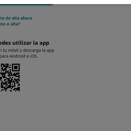
te de alta ahora
so o alta?
edes utilizar la app
n tu móvil y descarga la app
 para Android e iOS.