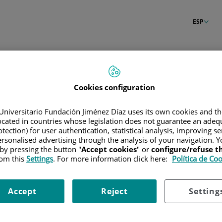
ESP
n
Cookies configuration
Universitario Fundación Jiménez Díaz uses its own cookies and th
located in countries whose legislation does not guarantee an adequ
tection) for user authentication, statistical analysis, improving s
rsonalised advertising through the analysis of your navigation. Y
 by pressing the button "
Accept cookies
" or
configure/refuse 
rom this
Settings
. For more information click here:
Política de Co
Accept
Reject
Setting
raseña?
Entrar