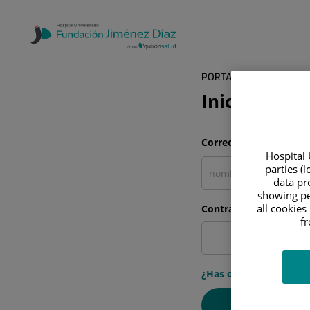
PORTAL DEL PACIENTE
Inicia sesió
Correo electrónico
Hospital 
parties (
data pro
showing pe
all cookies
Contraseña
f
¿Has olvidado tu cont