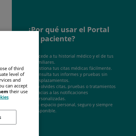
¿Por qué usar el Portal
del paciente?
Accede a tu historial médico y el de tus
familiares.
Gestiona tus citas médicas fácilmente.
ose of third
ate level of
Consulta tus informes y pruebas sin
ervices and
desplazamientos.
ou can accept
No olvides citas, pruebas o tratamientos
them
their use
gracias a las notificaciones
okies
personalizadas.
Un espacio personal, seguro y siempre
disponible.
s