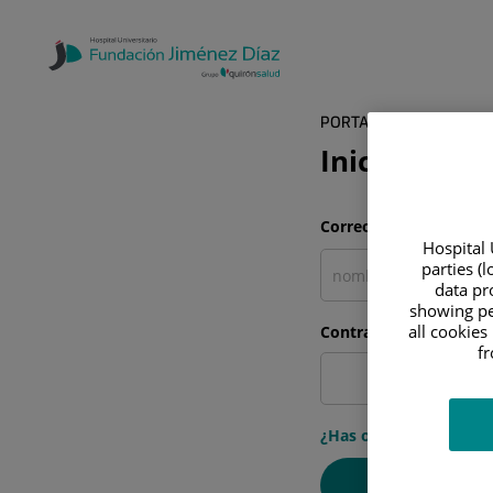
PORTAL DEL PACIENTE
Inicia sesió
Correo electrónico
Hospital 
parties (
data pro
showing pe
all cookies
Contraseña
f
¿Has olvidado tu cont