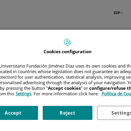
ESP
n
Cookies configuration
Universitario Fundación Jiménez Díaz uses its own cookies and th
located in countries whose legislation does not guarantee an adequ
tection) for user authentication, statistical analysis, improving s
rsonalised advertising through the analysis of your navigation. Y
 by pressing the button "
Accept cookies
" or
configure/refuse 
rom this
Settings
. For more information click here:
Política de Co
Accept
Reject
Setting
raseña?
Entrar