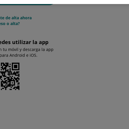
te de alta ahora
so o alta?
edes utilizar la app
n tu móvil y descarga la app
 para Android e iOS.