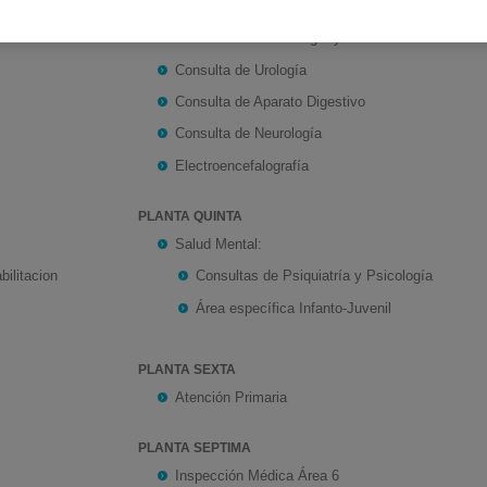
iología
Consulta de Oftalmología
Consulta de Ginecología y Obstetricia
Consulta de Urología
Consulta de Aparato Digestivo
Consulta de Neurología
Electroencefalografía
PLANTA QUINTA
Salud Mental:
ilitacion
Consultas de Psiquiatría y Psicología
Área específica Infanto-Juvenil
PLANTA SEXTA
Atención Primaria
PLANTA SEPTIMA
Inspección Médica Área 6