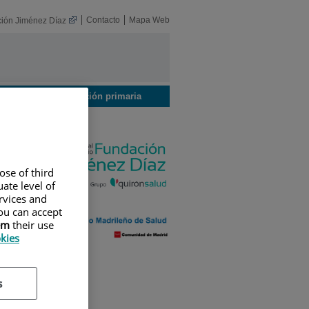
Contacto
Mapa Web
ión Jiménez Díaz
Centros de atención primaria
ose of third
ate level of
ervices and
ou can accept
em
their use
okies
s