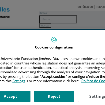
quirónsalud
Fundac
Buscar
ución por plantas
Galería de fotos
Pacientes y visitantes
+
Cookies configuration
 plantas
Universitario Fundación Jiménez Díaz uses its own cookies and th
located in countries whose legislation does not guarantee an adequ
PLANTA TERCERA
tection) for user authentication, statistical analysis, improving s
Consulta de Dermatología
rsonalised advertising through the analysis of your navigation. Y
Consulta de Otorrinolaringología
es by pressing the button "
Accept cookies
" or
configure/refuse th
rom this
Settings
. For more information click here:
Política de Co
Consulta de Endocrinología
Odontología (Atención Primaria)
Accept
Reject
Setting
PLANTA CUARTA