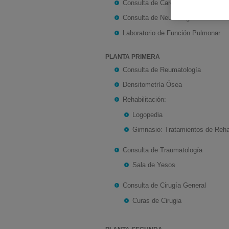
Consulta de Cardiología-Electrocard
Consulta de Neumología
Laboratorio de Función Pulmonar
PLANTA PRIMERA
Consulta de Reumatología
Densitometría Ósea
Rehabilitación:
Logopedia
Gimnasio: Tratamientos de Rehab
Consulta de Traumatología
Sala de Yesos
Consulta de Cirugía General
Curas de Cirugia