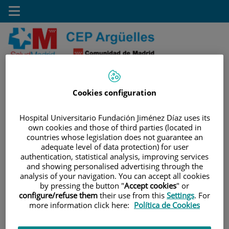
Saltar al contenido
Toggle
navigation
Saltar
Buscar
al
contenido
Cookies configuration
INICIO
|
PACIENTES Y VISITANTES
Hospital Universitario Fundación Jiménez Díaz uses its
|
INFORMACIÓN GENERAL
own cookies and those of third parties (located in
countries whose legislation does not guarantee an
Información general
adequate level of data protection) for user
authentication, statistical analysis, improving services
and showing personalised advertising through the
¿Cómo puedo
analysis of your navigation. You can accept all cookies
pedir una cita?
by pressing the button "
Accept cookies
" or
Para acceder a las
configure/refuse them
their use from this
Settings
. For
consultas externas o
more information click here:
Política de Cookies
a las pruebas
diagnósticas es
necesario ser