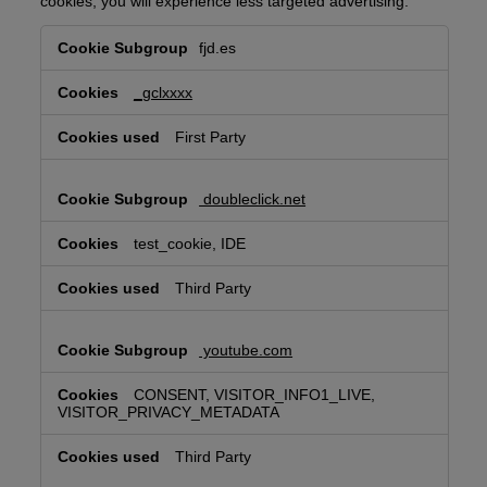
cookies, you will experience less targeted advertising.
Targeting
fjd.es
Cookies
_gclxxxx
First Party
doubleclick.net
test_cookie, IDE
Third Party
youtube.com
CONSENT, VISITOR_INFO1_LIVE,
VISITOR_PRIVACY_METADATA
Third Party