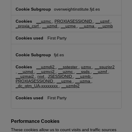
overweightinstitute.fjd.es
__uzmc
,
PROXIASESSIONID
,
__uzmf
,
_proxia_csrf
,
__uzmd
,
__uzme
,
__uzma
,
__uzmb
First Party
fjd.es
__uzmdj2
,
__sstester
,
uzmx
,
__ssuzjsr2
,
__uzmd
,
__uzmcj2
,
__uzmc
,
__ssds
,
__uzmf
,
__uzmaj2
,
rxvt
,
JSESSIONID
,
__uzmb
,
PROXIASESSIONID
,
__uzme
,
__uzma
,
_dc_gtm_UA-xxxxxxxx
,
__uzmbj2
First Party
Performance Cookies
These cookies allow us to count visits and traffic sources