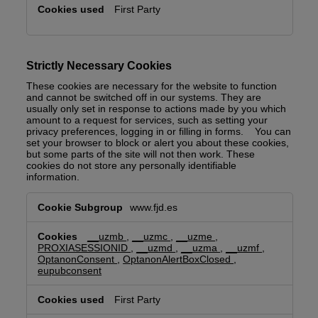
First Party
Strictly Necessary Cookies
These cookies are necessary for the website to function
and cannot be switched off in our systems. They are
usually only set in response to actions made by you which
amount to a request for services, such as setting your
privacy preferences, logging in or filling in forms. You can
set your browser to block or alert you about these cookies,
but some parts of the site will not then work. These
cookies do not store any personally identifiable
information.
Strictly
www.fjd.es
Necessary
Cookies
__uzmb
,
__uzmc
,
__uzme
,
PROXIASESSIONID
,
__uzmd
,
__uzma
,
__uzmf
,
OptanonConsent
,
OptanonAlertBoxClosed
,
eupubconsent
First Party