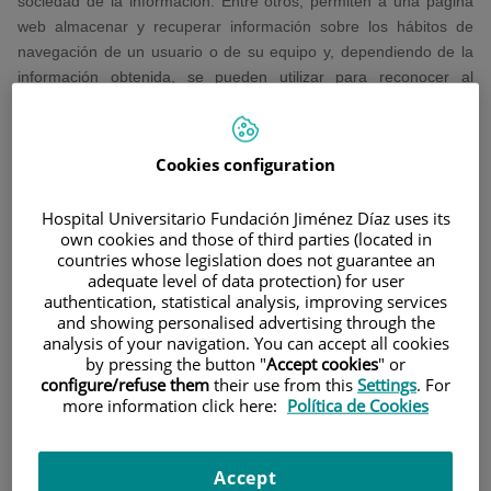
sociedad de la información. Entre otros, permiten a una página
web almacenar y recuperar información sobre los hábitos de
navegación de un usuario o de su equipo y, dependiendo de la
información obtenida, se pueden utilizar para reconocer al
usuario y mejorar el servicio ofrecido.
Tipos de cookies
Cookies configuration
Según quien sea la entidad que gestione el dominio desde donde
se envían las cookies y trate los datos que se obtengan se
Hospital Universitario Fundación Jiménez Díaz uses its
pueden distinguir:
own cookies and those of third parties (located in
Cookies propias:
Son aquéllas que se envían al equipo terminal
countries whose legislation does not guarantee an
del usuario desde un equipo o dominio gestionado por el propio
adequate level of data protection) for user
editor y desde el que se presta el servicio solicitado por el usuario.
authentication, statistical analysis, improving services
and showing personalised advertising through the
Cookies de terceros:
Son aquéllas que se envían al equipo
analysis of your navigation. You can accept all cookies
terminal del usuario desde un equipo o dominio que no es
by pressing the button "
Accept cookies
" or
gestionado por el editor, sino por otra entidad que trata los datos
configure/refuse them
their use from this
Settings
. For
obtenidos través de las cookies.
more information click here:
Política de Cookies
Según el plazo de tiempo que permanecen activadas en el
equipo terminal podemos distinguir:
Accept
Cookies de sesión:
Son un tipo de cookies diseñadas para