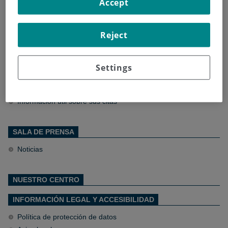
Accept
Centros de salud área 5
Centros de salud área 6
Reject
Centros de salud área 7
Settings
PACIENTES Y VISITANTES
Información general
Información útil sobre sus citas
SALA DE PRENSA
Noticias
NUESTRO CENTRO
INFORMACIÓN LEGAL Y ACCESIBILIDAD
Política de protección de datos