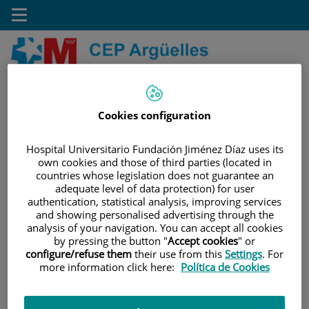
Toggle
navigation
Saltar
Buscar
al
contenido
Cookies configuration
HOME
| MAPA WEB
Hospital Universitario Fundación Jiménez Díaz uses its
own cookies and those of third parties (located in
Mapa web
countries whose legislation does not guarantee an
adequate level of data protection) for user
authentication, statistical analysis, improving services
CEP Argüelles
and showing personalised advertising through the
analysis of your navigation. You can accept all cookies
CARTERA DE SERVICIOS
by pressing the button "
Accept cookies
" or
configure/refuse them
their use from this
Settings
. For
DISTRIBUCIÓN POR PLANTAS
more information click here:
Política de Cookies
GALERÍA DE FOTOS
CENTROS DE ATENCIÓN PRIMARIA