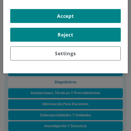
Situación:
Planta Baja
Teléfono:
91 550 48 00
Jefe/a de servicio:
Dr. Fernando Ybañez Carrillo
Accept
Horario:
8 - 21h
Reject
Descripción
Equipo Médico
Settings
Docencia
Instalaciones
Diagnósticos
Instalaciones, Técnicas Y Procedimientos
Información Para Pacientes
Subespecialidades Y Unidades
Investigación Y Docencia