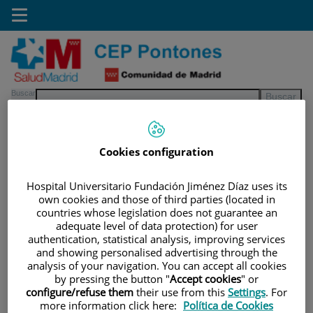
Saltar al contenido
Toggle
navigation
Saltar
Buscar
al
contenido
Cookies configuration
Teléfono de atención al usuario
900 301 013
Hospital Universitario Fundación Jiménez Díaz uses its
own cookies and those of third parties (located in
countries whose legislation does not guarantee an
INICIO
|
CARTERA DE SERVICIOS
adequate level of data protection) for user
|
ESPECIALIDADES
|
RADIODIAGNÓSTICO
authentication, statistical analysis, improving services
|
DIAGNÓSTICOS
and showing personalised advertising through the
analysis of your navigation. You can accept all cookies
by pressing the button "
Accept cookies
" or
Radiodiagnóstico
configure/refuse them
their use from this
Settings
. For
more information click here:
Política de Cookies