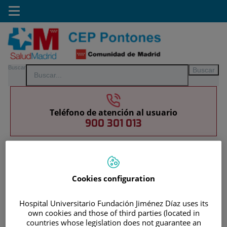
Saltar al contenido
Toggle
navigation
Saltar
Buscar
al
contenido
Teléfono de atención al usuario
900 301 013
INICIO
|
CARTERA DE SERVICIOS
|
ESPECIALIDADES
|
RADIODIAGNÓSTICO
Cookies configuration
|
INSTALACIONES, TÉCNICAS Y PROCEDIMIENTOS
Hospital Universitario Fundación Jiménez Díaz uses its
Radiodiagnóstico
own cookies and those of third parties (located in
countries whose legislation does not guarantee an