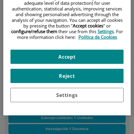
adequate level of data protection) for user
Situación:
Planta Baja
Teléfono:
91 550 48 00
authentication, statistical analysis, improving services
and showing personalised advertising through the
Jefe/a de servicio:
Dr. Fernando Ybañez Carrillo
analysis of your navigation. You can accept all cookies
Horario:
8 - 21h
by pressing the button "
Accept cookies
" or
configure/refuse them
their use from this
Settings
. For
more information click here:
Política de Cookies
Descripción
Equipo Médico
Accept
Docencia
Instalaciones
Reject
Diagnósticos
Settings
Instalaciones, Técnicas Y Procedimientos
Información Para Pacientes
Subespecialidades Y Unidades
Investigación Y Docencia