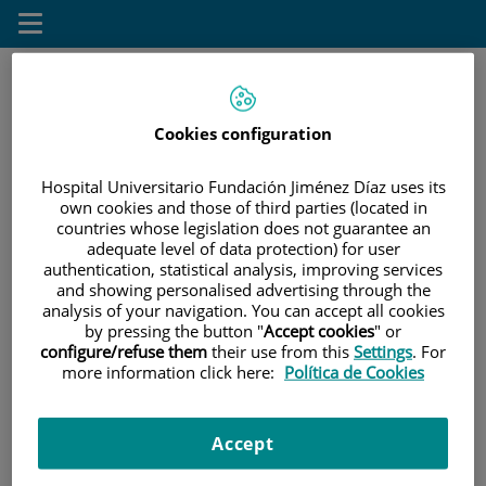
Toggle
navigation
Cookies configuration
Saltar
Buscar
al
contenido
Hospital Universitario Fundación Jiménez Díaz uses its
own cookies and those of third parties (located in
countries whose legislation does not guarantee an
Destacados
adequate level of data protection) for user
authentication, statistical analysis, improving services
›
Información general
and showing personalised advertising through the
›
analysis of your navigation. You can accept all cookies
Galería de fotos
by pressing the button "
Accept cookies
" or
configure/refuse them
their use from this
Settings
. For
more information click here:
Política de Cookies
Actualidad
Número
27 de julio de 2026
22
de
diapositivas:
Accept
l
25 especialistas del Hospital Universitario Fundación
Lo
4
Jiménez Díaz, entre “Los mejores médicos de España
se
2026” de El Confidencial
co