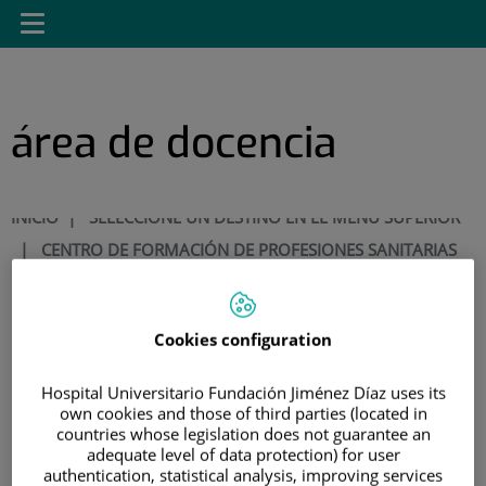
Saltar al contenido
Saltar
Toggle
al
navigation
contenido
área de docencia
INICIO
|
SELECCIONE UN DESTINO EN EL MENÚ SUPERIOR
|
CENTRO DE FORMACIÓN DE PROFESIONES SANITARIAS
|
ADMISIÓN ALUMNOS
|
FORMULARIO SOLICITUD DE ADMISIÓN
Cookies configuration
Formulario Solicitud de
Hospital Universitario Fundación Jiménez Díaz uses its
admisión
own cookies and those of third parties (located in
countries whose legislation does not guarantee an
adequate level of data protection) for user
En el caso de ser admitido, nos pondremos en contacto con usted vía e-
authentication, statistical analysis, improving services