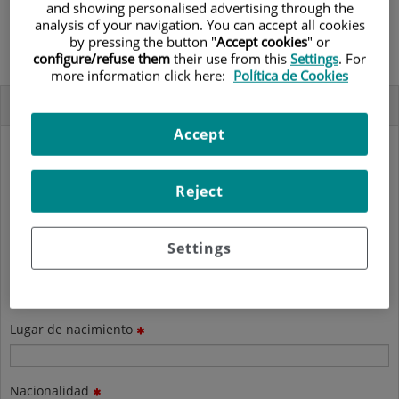
mail para informarle del trámite de matriculación
and showing personalised advertising through the
analysis of your navigation. You can accept all cookies
by pressing the button "
Accept cookies
" or
configure/refuse them
their use from this
Settings
. For
more information click here:
Política de Cookies
Datos personales del/de la solicitante
Accept
Nombre y apellidos
Reject
DNI/NIE/Pasaporte
Settings
Fecha de nacimiento
Sel
Lugar de nacimiento
Nacionalidad