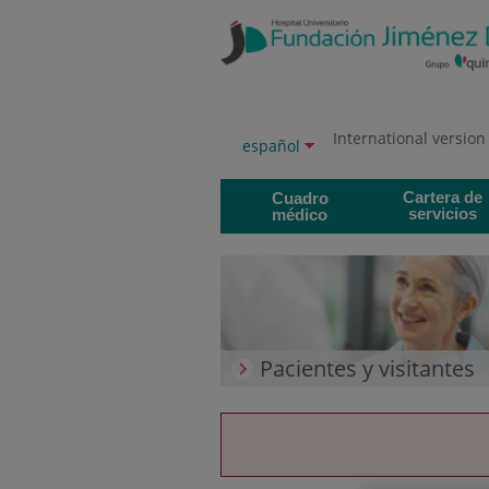
Saltar al contenido
Saltar
al
contenido
International version
Selector
Idioma
español
de
activo
idioma
Cartera de
Cuadro
servicios
médico
Pacientes y visitantes