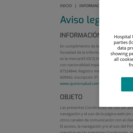
INICIO
|
INFORMACIÓN LEGAL Y ACCES
Aviso legal
INFORMACIÓN LEGAL
Hospital 
parties (
En cumplimiento de lo dispuesto en el artíc
data pro
Sociedad de la Información y de Comercio 
showing pe
es la mercantil IDCQ Hospitales y Sanidad
all cooki
f
con nacionalidad española y domicilio soc
87324844, Registro mercantil de Madrid, c
609942, inscripción 5ª; entidad autorizada 
www.quironsalud.com
.
OBJETO
Las presentes Condiciones de Uso (en adel
navegación y el uso de la página web (en 
otros canales de comunicación con el clien
El acceso, la navegación y/o el uso del Por
previstas en las presentes Condiciones, as