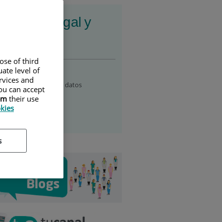
ormación legal y
esibilidad
ose of third
so legal
ate level of
ervices and
ítica de protección de datos
ou can accept
em
their use
esibilidad
okies
ítica de Cookies
s