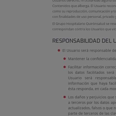
Usuarios derecho, ni titularidad alguna so
Contenidos que alberga. El Usuario reco
como su reproducción, comunicación y/o d
con finalidades de uso personal, privado y
El Grupo Hospitalario Quirónsalud se reser
correspondan contra los Usuarios que viol
RESPONSABILIDAD DEL 
El Usuario será responsable de
Mantener la confidencialida
Facilitar información corre
los datos facilitados ser
Usuario será responsab
información que haya faci
ésta responda, en cada mome
Los daños y perjuicios que
a terceros por los datos a
actualizados, falsos o que 
parte de terceros de las cl