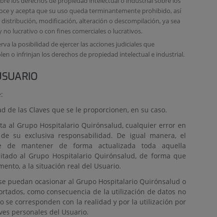
bre los derechos de propiedad intelectual o industrial sobre los
noce y acepta que su uso queda terminantemente prohibido, así
istribución, modificación, alteración o descompilación, ya sea
 no lucrativo o con fines comerciales o lucrativos.
va la posibilidad de ejercer las acciones judiciales que
en o infrinjan los derechos de propiedad intelectual e industrial.
USUARIO
:
d de las Claves que se le proporcionen, en su caso.
cta al Grupo Hospitalario Quirónsalud, cualquier error en
á de su exclusiva responsabilidad. De igual manera, el
le de mantener de forma actualizada toda aquella
litado al Grupo Hospitalario Quirónsalud, de forma que
nto, a la situación real del Usuario.
 se puedan ocasionar al Grupo Hospitalario Quirónsalud o
portados, como consecuencia de la utilización de datos no
no se corresponden con la realidad y por la utilización por
aves personales del Usuario.