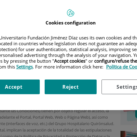
IBILIDAD
|
AVISO LEGAL
Inf
Cookies configuration
acc
Universitario Fundación Jiménez Díaz uses its own cookies and th
Avi
located in countries whose legislation does not guarantee an adequ
ulo 10 de la Ley 34/2002, de 11 de julio, de Servicios de la
tection) for user authentication, statistical analysis, improving s
Pol
Electrónico, se informa que la entidad prestadora de Servicios
rsonalised advertising through the analysis of your navigation. Y
, S.L.U. (en adelante, Grupo Hospitalario Quirónsalud), sociedad
es by pressing the button "
Accept cookies
" or
configure/refuse th
Acc
rom this
Settings
. For more information click here:
Política de Co
ial en Madrid, C/ Ramírez de Arellano 21, 28043 Madrid, CIF B-
Pol
onstando en el Tomo 34.117, Folio 103, Sección 8, Hoja M-
para la prestación de Servicio sanitarios a través de la dirección
Accept
Reject
Setting
ante las Condiciones) tienen por objeto regular el acceso, la
adelante el Portal, Portal Web, Web o Página Web), así como
te (interfaces de voz, etc.) del Grupo Hospitalario Quirónsalud.
tal, implican la aceptación de la totalidad de las estipulaciones
í como de la Política de Privacidad o Protección de Datos y la