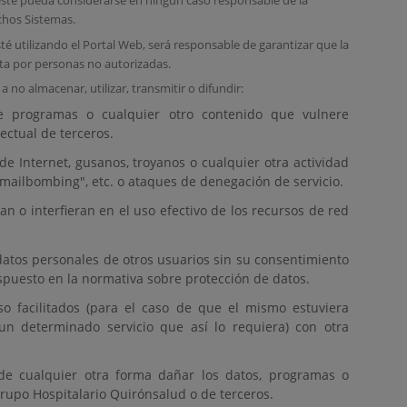
éste pueda considerarse en ningún caso responsable de la
chos Sistemas.
té utilizando el Portal Web, será responsable de garantizar que la
ta por personas no autorizadas.
o almacenar, utilizar, transmitir o difundir:
e programas o cualquier otro contenido que vulnere
ectual de terceros.
 de Internet, gusanos, troyanos o cualquier otra actividad
"mailbombing", etc. o ataques de denegación de servicio.
n o interfieran en el uso efectivo de los recursos de red
 datos personales de otros usuarios sin su consentimiento
spuesto en la normativa sobre protección de datos.
so facilitados (para el caso de que el mismo estuviera
un determinado servicio que así lo requiera) con otra
 o de cualquier otra forma dañar los datos, programas o
rupo Hospitalario Quirónsalud o de terceros.