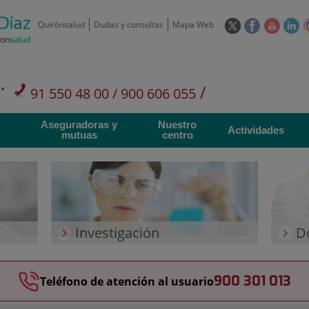
Este
Este
Este
Es
Quirónsalud
Dudas y consultas
Mapa Web
enlace
enlace
enlace
en
se
se
se
se
abrirá
abrirá
abrirá
ab
en
en
en
e
/
91 550 48 00 / 900 606 055
una
una
una
u
ventana
ventana
ventan
ve
Privados: 91 090 05 16
Aseguradoras y
Nuestro
nueva.
nueva.
nueva.
nu
Actividades
mutuas
centro
Investigación
D
900 301 013
Teléfono de atención al usuario